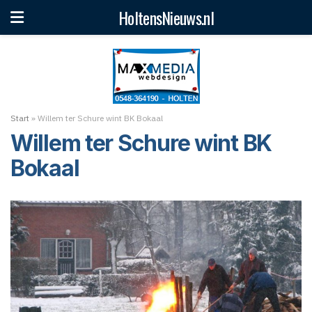
HoltensNieuws.nl
Start
»
Willem ter Schure wint BK Bokaal
Willem ter Schure wint BK
Bokaal