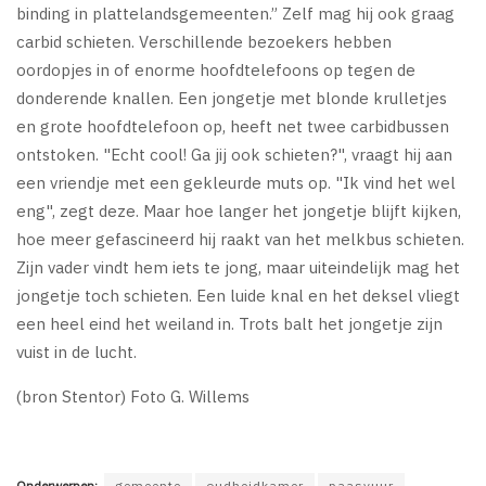
binding in plattelandsgemeenten.” Zelf mag hij ook graag
carbid schieten. Verschillende bezoekers hebben
oordopjes in of enorme hoofdtelefoons op tegen de
donderende knallen. Een jongetje met blonde krulletjes
en grote hoofdtelefoon op, heeft net twee carbidbussen
ontstoken. "Echt cool! Ga jij ook schieten?", vraagt hij aan
een vriendje met een gekleurde muts op. "Ik vind het wel
eng", zegt deze. Maar hoe langer het jongetje blijft kijken,
hoe meer gefascineerd hij raakt van het melkbus schieten.
Zijn vader vindt hem iets te jong, maar uiteindelijk mag het
jongetje toch schieten. Een luide knal en het deksel vliegt
een heel eind het weiland in. Trots balt het jongetje zijn
vuist in de lucht.
(bron Stentor) Foto G. Willems
Onderwerpen:
gemeente
oudheidkamer
paasvuur