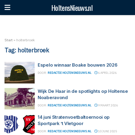
HoltensNieuws.nl
Start
»
holterbroek
Tag:
holterbroek
Espelo winnaar Boake bouwen 2026
DOOR:
REDACTIE HOLTENSNIEUWS.NL
6 APRIL 2026
Wijk De Haar in de spotlights op Holtense
Noaberavond
DOOR:
REDACTIE HOLTENSNIEUWS.NL
9 MAART 2026
14 juni Stratenvoetbaltoernooi op
Sportpark ’t Vletgoor
DOOR:
REDACTIE HOLTENSNIEUWS.NL
10 JUNI 2025