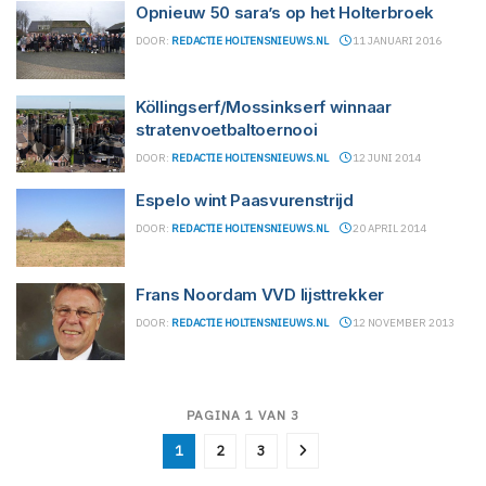
Opnieuw 50 sara’s op het Holterbroek
DOOR:
REDACTIE HOLTENSNIEUWS.NL
11 JANUARI 2016
Köllingserf/Mossinkserf winnaar
stratenvoetbaltoernooi
DOOR:
REDACTIE HOLTENSNIEUWS.NL
12 JUNI 2014
Espelo wint Paasvurenstrijd
DOOR:
REDACTIE HOLTENSNIEUWS.NL
20 APRIL 2014
Frans Noordam VVD lijsttrekker
DOOR:
REDACTIE HOLTENSNIEUWS.NL
12 NOVEMBER 2013
PAGINA 1 VAN 3
1
2
3