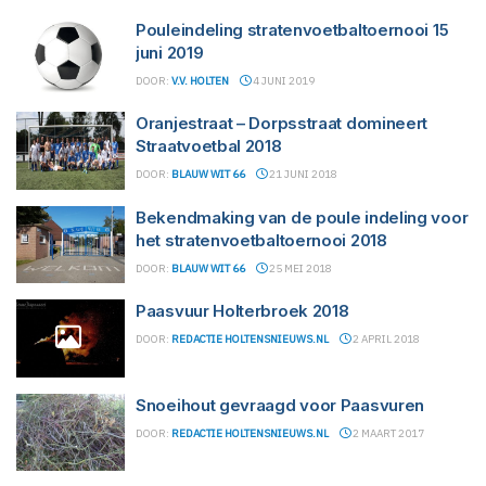
Pouleindeling stratenvoetbaltoernooi 15
juni 2019
DOOR:
V.V. HOLTEN
4 JUNI 2019
Oranjestraat – Dorpsstraat domineert
Straatvoetbal 2018
DOOR:
BLAUW WIT 66
21 JUNI 2018
Bekendmaking van de poule indeling voor
het stratenvoetbaltoernooi 2018
DOOR:
BLAUW WIT 66
25 MEI 2018
Paasvuur Holterbroek 2018
DOOR:
REDACTIE HOLTENSNIEUWS.NL
2 APRIL 2018
Snoeihout gevraagd voor Paasvuren
DOOR:
REDACTIE HOLTENSNIEUWS.NL
2 MAART 2017