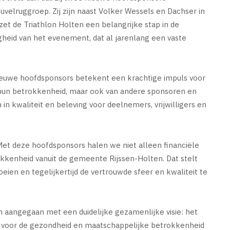
elruggroep. Zij zijn naast Volker Wessels en Dachser in
t de Triathlon Holten een belangrijke stap in de
heid van het evenement, dat al jarenlang een vaste
ieuwe hoofdsponsors betekent een krachtige impuls voor
j hun betrokkenheid, maar ook van andere sponsoren en
n in kwaliteit en beleving voor deelnemers, vrijwilligers en
 “Met deze hoofdsponsors halen we niet alleen financiële
kkenheid vanuit de gemeente Rijssen-Holten. Dat stelt
eien en tegelijkertijd de vertrouwde sfeer en kwaliteit te
angegaan met een duidelijke gezamenlijke visie: het
n voor de gezondheid en maatschappelijke betrokkenheid