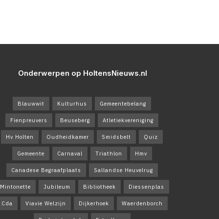
Onderwerpen op HoltensNieuws.nl
Blauwwit
Kulturhus
Gemeentebelang
Fienpreuvers
Beuseberg
Atletiekvereniging
Hv Holten
Oudheidkamer
Smidsbelt
Quiz
Gemeente
Carnaval
Triathlon
Hmv
Canadese Begraafplaats
Sallandse Heuvelrug
Mintonette
Jubileum
Bibliotheek
Diessenplas
Cda
Viavie Welzijn
Dijkerhoek
Waerdenborch