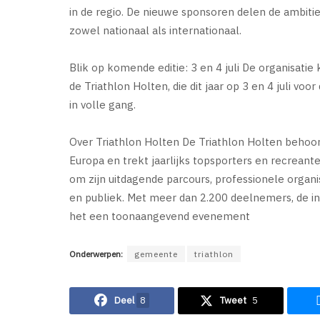
in de regio. De nieuwe sponsoren delen de ambit
zowel nationaal als internationaal.
Blik op komende editie: 3 en 4 juli De organisatie
de Triathlon Holten, die dit jaar op 3 en 4 juli voo
in volle gang.
Over Triathlon Holten De Triathlon Holten behoor
Europa en trekt jaarlijks topsporters en recrean
om zijn uitdagende parcours, professionele organi
en publiek. Met meer dan 2.200 deelnemers, de inz
het een toonaangevend evenement
Onderwerpen:
gemeente
triathlon
Deel
8
Tweet
5