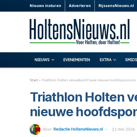
Nieuws insturen
Adverteren
RijssensNieuws.nl
NIEUWS
EVENEMENTEN
EXTRA
SMIDS
Start
»
Triathlon Holten verwelkomt twee nieuwe hoofdsponsors
Triathlon Holten 
nieuwe hoofdspo
door:
Redactie HoltensNieuws.nl
11 mei 2026