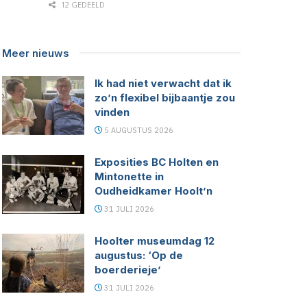
12 GEDEELD
Meer nieuws
Ik had niet verwacht dat ik
zo’n flexibel bijbaantje zou
vinden
5 AUGUSTUS 2026
Exposities BC Holten en
Mintonette in
Oudheidkamer Hoolt’n
31 JULI 2026
Hoolter museumdag 12
augustus: ‘Op de
boerderieje’
31 JULI 2026