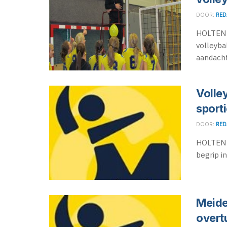
DOOR:
RED
HOLTEN -
volleyba
aandacht
Volley
sporti
DOOR:
RED
HOLTEN -
begrip in
Meide
overt