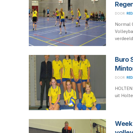
Rege
DOOR:
RED
Normal 
Volleyba
verdeeld 
Buro 
Minto
DOOR:
RED
HOLTEN -
uit Holt
Week 
volle