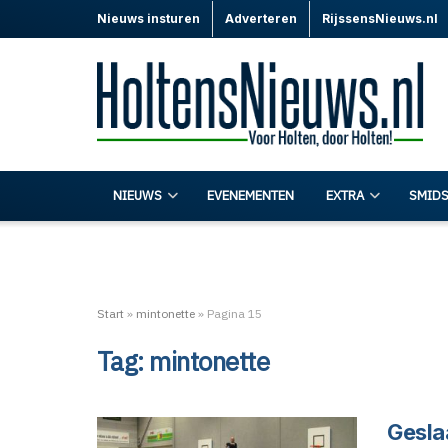
Nieuws insturen
Adverteren
RijssensNieuws.nl
NIEUWS
EVENEMENTEN
EXTRA
SMIDS
Start
»
mintonette
»
Pagina 15
Tag:
mintonette
Gesla