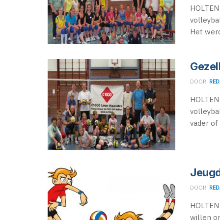
HOLTEN -
volleyba
Het werd
Gezel
DOOR:
RED
HOLTEN -
volleyba
vader of .
Jeugd 
DOOR:
RED
HOLTEN -
willen o