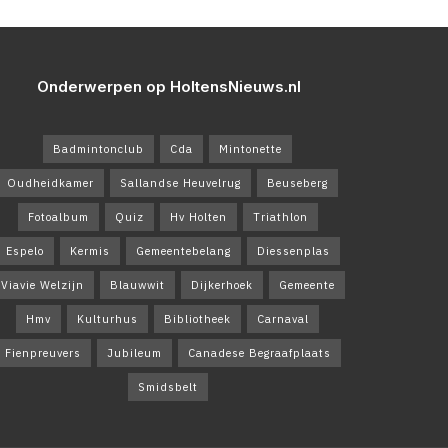
Onderwerpen op HoltensNieuws.nl
Badmintonclub
Cda
Mintonette
Oudheidkamer
Sallandse Heuvelrug
Beuseberg
Fotoalbum
Quiz
Hv Holten
Triathlon
Espelo
Kermis
Gemeentebelang
Diessenplas
Viavie Welzijn
Blauwwit
Dijkerhoek
Gemeente
Hmv
Kulturhus
Bibliotheek
Carnaval
Fienpreuvers
Jubileum
Canadese Begraafplaats
Smidsbelt