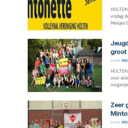
HOLTEN -
vrijdag 
Meisjes C
Jeugd
groot
DOOR:
RED
HOLTEN 
voor all
mogelijk
Zeer 
Minto
DOOR:
RED