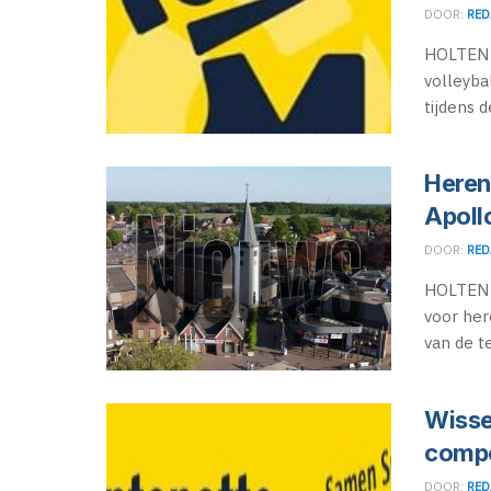
DOOR:
RED
HOLTEN 
volleyba
tijdens d
Heren
Apoll
DOOR:
RED
HOLTEN -
voor her
van de t
Wisse
compe
DOOR:
RED