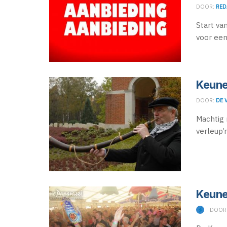
DOOR:
RED
Start va
voor een
Keune
DOOR:
DE 
Machtig 
verleup’n
Keune
DOOR