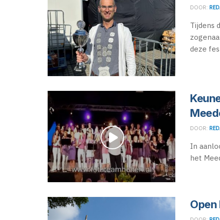
DOOR:
RED
Tijdens 
zogenaam
deze fest
Keune
Meede
DOOR:
RED
In aanl
het Meed
Open
DOOR:
RED