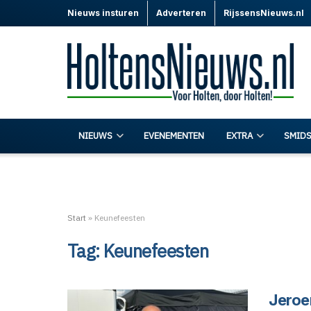
Nieuws insturen
Adverteren
RijssensNieuws.nl
NIEUWS
EVENEMENTEN
EXTRA
SMIDS
Start
»
Keunefeesten
Tag:
Keunefeesten
Jeroe