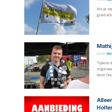
Als je n
goed alt
Mathi
DOOR:
RED
Tijdens 
zogenaam
deze fest
Allee
Holte