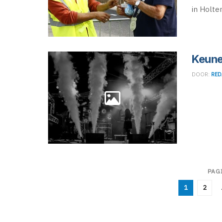
in Holten
Keune
DOOR:
RED
PAG
1
2