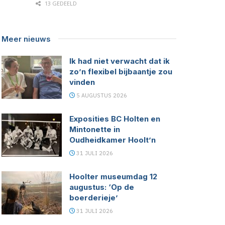
13 GEDEELD
Meer nieuws
Ik had niet verwacht dat ik
zo’n flexibel bijbaantje zou
vinden
5 AUGUSTUS 2026
Exposities BC Holten en
Mintonette in
Oudheidkamer Hoolt’n
31 JULI 2026
Hoolter museumdag 12
augustus: ‘Op de
boerderieje’
31 JULI 2026