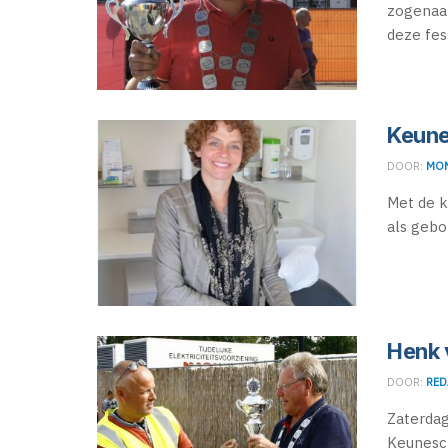
zogenaam
deze fest
Keun
DOOR:
MON
Met de k
als gebo
Henk 
DOOR:
RED
Zaterdag
Keunesch