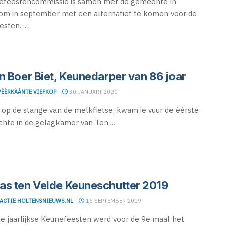
efeestencommissie is samen met de gemeente in
om in september met een alternatief te komen voor de
sten. ...
n Boer Biet, Keunedarper van 86 joar
VÈÈRKÀÀNTE VIEFKOP
30 JANUARI 2020
 op de stange van de melkfietse, kwam ie vuur de èèrste
chte in de gelagkamer van Ten ...
s ten Velde Keuneschutter 2019
ACTIE HOLTENSNIEUWS.NL
16 SEPTEMBER 2019
de jaarlijkse Keunefeesten werd voor de 9e maal het