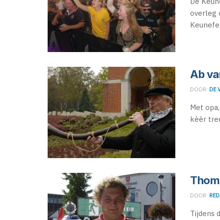
De Keun
overleg 
Keunefee
Ab va
DOOR:
DE 
Met opa,
kèèr tre
Thoma
DOOR:
RED
Tijdens 