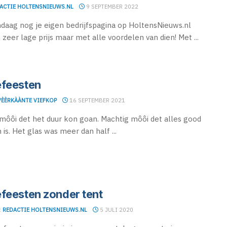
ACTIE HOLTENSNIEUWS.NL
9 SEPTEMBER 2022
ndaag nog je eigen bedrijfspagina op HoltensNieuws.nl
 zeer lage prijs maar met alle voordelen van dien! Met ...
feesten
VÈÈRKÀÀNTE VIEFKOP
16 SEPTEMBER 2021
môôi det het duur kon goan. Machtig môôi det alles good
 is. Het glas was meer dan half ...
feesten zonder tent
:
REDACTIE HOLTENSNIEUWS.NL
5 JULI 2020