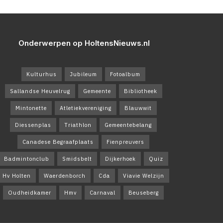
Onderwerpen op HoltensNieuws.nl
Kulturhus
Jubileum
Fotoalbum
Sallandse Heuvelrug
Gemeente
Bibliotheek
Mintonette
Atletiekvereniging
Blauwwit
Diessenplas
Triathlon
Gemeentebelang
Canadese Begraafplaats
Fienpreuvers
Badmintonclub
Smidsbelt
Dijkerhoek
Quiz
Hv Holten
Waerdenborch
Cda
Viavie Welzijn
Oudheidkamer
Hmv
Carnaval
Beuseberg