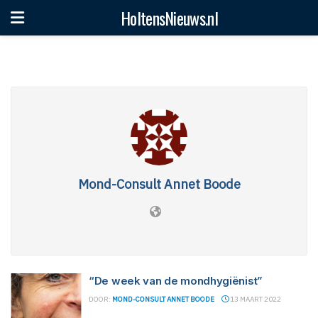
HoltensNieuws.nl
Mond-Consult Annet Boode
“De week van de mondhygiënist”
DOOR:
MOND-CONSULT ANNET BOODE
13 MAART 2022