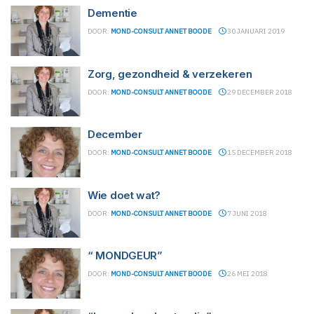
Dementie
DOOR:
MOND-CONSULT ANNET BOODE
30 JANUARI 2019
Zorg, gezondheid & verzekeren
DOOR:
MOND-CONSULT ANNET BOODE
29 DECEMBER 2018
December
DOOR:
MOND-CONSULT ANNET BOODE
15 DECEMBER 2018
Wie doet wat?
DOOR:
MOND-CONSULT ANNET BOODE
7 JUNI 2018
“ MONDGEUR”
DOOR:
MOND-CONSULT ANNET BOODE
26 MEI 2018