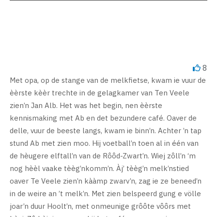
8
Met opa, op de stange van de melkfietse, kwam ie vuur de
èèrste kèèr trechte in de gelagkamer van Ten Veele
zien’n Jan Alb. Het was het begin, nen èèrste
kennismaking met Ab en det bezundere café. Oaver de
delle, vuur de beeste langs, kwam ie binn’n. Achter ’n tap
stund Ab met zien moo. Hij voetball’n toen al in één van
de hèugere elftall’n van de Rôôd-Zwart’n. Wiej zôll’n ‘m
nog hèèl vaake tèèg’nkomm’n. Àj’ tèèg’n melk’nstied
oaver Te Veele zien’n kààmp zwarv’n, zag ie ze beneed’n
in de weire an ’t melk’n. Met zien belspeerd gung e völle
joar’n duur Hoolt’n, met onmeunige grôôte vôôrs met