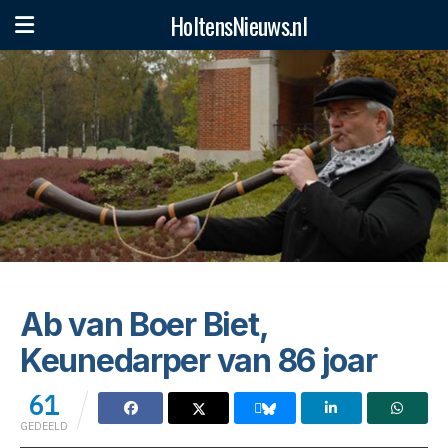
HoltensNieuws.nl
Start
»
Ab van Boer Biet, Keunedarper van 86 joar
Ab van Boer Biet,
Keunedarper van 86 joar
61
GEDEELD