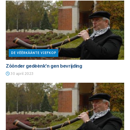
DE VÈÈRKÀÀNTE VIEFKOP
Zôônder gedèènk’n gen bevrijding
30 april 2023