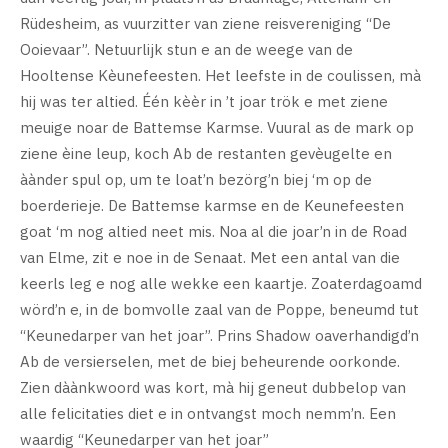
Rüdesheim, as vuurzitter van ziene reisvereniging “De
Ooievaar”. Netuurlijk stun e an de weege van de
Hooltense Kèunefeesten. Het leefste in de coulissen, mà
hij was ter altied. Één kèèr in ’t joar trök e met ziene
meuige noar de Battemse Karmse. Vuural as de mark op
ziene èine leup, koch Ab de restanten gevèugelte en
àànder spul op, um te loat’n bezörg’n biej ‘m op de
boerderieje. De Battemse karmse en de Keunefeesten
goat ‘m nog altied neet mis. Noa al die joar’n in de Road
van Elme, zit e noe in de Senaat. Met een antal van die
keerls leg e nog alle wekke een kaartje. Zoaterdagoamd
wörd’n e, in de bomvolle zaal van de Poppe, beneumd tut
“Keunedarper van het joar”. Prins Shadow oaverhandigd’n
Ab de versierselen, met de biej beheurende oorkonde.
Zien dàànkwoord was kort, mà hij geneut dubbelop van
alle felicitaties diet e in ontvangst moch nemm’n. Een
waardig “Keunedarper van het joar”