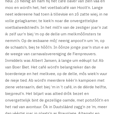
hèui. Zô hèinig an nam hij het café oaver van zien vaa en
moo en wörd’n het, het voetbalcafé van Hoolt’n. Lange
neet iedereene had toen à tillevisie en zô zatte wiej, in ne
volle gelagkamer, te kiek’n noar die onvergettelijke
voetbalwedstried’n. In het mill’n van de zestiger joar’n zat
ik zelf uur’n biej ‘m op de delle um melkmôônsters te
nemm’n. Op de iesbaane môj’ neerig anpoot’n um ‘m, op
de schaats’n, biej te hôôl’n. In ôônze jonge joar’n stun e an
de weege van carnavalsvereniging de Fienpreuvers.
Inmiddels was Albert Jansen, à lange um edèupt tut Ab
van Boer Biet. Het café wörd’n belangrieker dan de
boerderieje en het melkvee, op de delle, môs wiek’n vuur
de nieje tied. Ab wörd’n meerdere kèèr’n kampioen met
ziene veteraan’n, diet biej ‘m in ’t café, in de dèirde helfte,
biejpreut’n. Het biljart was altied drôk bezet en
onvergettelijk bint de gezellige oamde, met potstôôt’n en
het rad van avontuur. Ôk in Duutslàànd zagg’n ze ’m, meer
dan vèèrtig joar, in plaats’n as Braunlage, Altenahr en