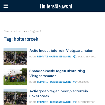
HoltensNieuws.nl
Start
»
holterbroek
»
Pagina 3
Tag:
holterbroek
Actie Industrieterrein Vletgaarsmaten
DOOR:
REDACTIE HOLTENSNIEUWS.NL
31 OKTOBER 2007
Spandoekactie tegen uitbreiding
Vletgaarsmaten
DOOR:
REDACTIE HOLTENSNIEUWS.NL
7 JULI 2007
Actiegroep tegen bedrijventerrein
Lokerbroek
DOOR:
REDACTIE HOLTENSNIEUWS.NL
3 OKTOBER 2006