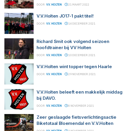
DOOR:
V.V. HOLTEN
21 MAART 2022
V.V.Holten JO17-1 pakt titel!
DOOR:
V.V. HOLTEN
14 DECEMBER 2021
Richard Smit ook volgend seizoen
hoofdtrainer bij VV Holten
DOOR:
V.V. HOLTEN
10 DECEMBER 2021
V.V.Holten wint topper tegen Haarle
DOOR:
V.V. HOLTEN
29 NOVEMBER 2021
V.V.Holten beleeft een makkelijk middag
bij DAVO.
DOOR:
V.V. HOLTEN
8 NOVEMBER 2021
Zeer geslaagde fietsverlichtingsactie
Biketotaal Bloemendal en V.V.Holten
DOOR:
V.V. HOLTEN
3 NOVEMBER 2021