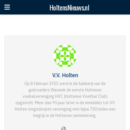
HoltensNieuws.nl
V.V. Holten
Op 8 februari 1921 werd in de bakkerij van de
gebroeders Wansink de eerste Holtense
voebalvereniging HVC (Holtense Voetbal Club)
opgericht. Meer dan 95 jaar later is de inmiddels tot VV
Holten omgedoopte vereniging met bijna 730 leden een
begrip in de Holtense samenleving.