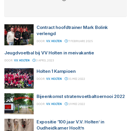
Contract hoofdtrainer Mark Bolink
verlengd
DOOR:
V.V. HOLTEN
7 FEBRUARI 2025
Jeugdvoetbal bij VV Holten in meivakantie
DOOR:
V.V. HOLTEN
3 APRIL 2023
Holten 1 Kampioen
DOOR:
V.V. HOLTEN
31 MEI 2022
Bijeenkomst stratenvoetbaltoernooi 2022
DOOR:
V.V. HOLTEN
19 MEI 2022
Expositie ‘100 jaar V.V. Holten’ in
Oudheidkamer Hoolt’n