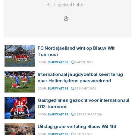
Buitengebied Holten...
FC Nordsjaelland wint op Blauw Wit
Toernooi
DOOR:
BLAUW WIT 66
6 APRIL 2026
Internationaal jeugdvoetbal keert terug
naar Holten tijdens paasweekend
DOOR:
BLAUW WIT 66
23 MAART 2026
Gastgezinnen gezocht voor internationaal
O12-toernooi
DOOR:
BLAUW WIT 66
22 FEBRUARI 2026
Uitslag grote verloting Blauw Wit ’66
DOOR:
BLAUW WIT 66
26 MEI 2025