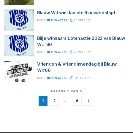
Blauw Wit wint laatste thuiswedstrijd
DOOR:
BLAUW WIT 66
30 MEI 2022
Blije winnaars Lotenactie 2022 van Blauw
Wit ‘66
DOOR:
BLAUW WIT 66
29 MEI 2022
Vrienden & Vriendinnendag bij Blauw
Wit’66
DOOR:
BLAUW WIT 66
5 MEI 2022
PAGINA 1 VAN 6
1
2
…
6