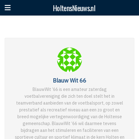
HoltensNieuws.nl
Blauw Wit 66
BlauwWit ’66 is een amateur zaterdag
voetbalvereniging die zich ten doel stelt het in
teamverband aanbieden van de voetbalsport, op zowel
prestatief als recreatief niveau aan een zo groot en
breed mogelijke vertegenwoordiging van de Holtense
gemeenschap. BlauwWit ’66 wil daarmee tevens
bijdragen aan het stimuleren en faciliteren van een
sportieve cultuur en sportief klimaat in de kern Holten en