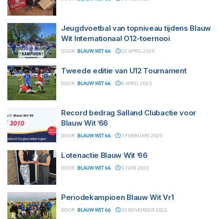
Jeugdvoetbal van topniveau tijdens Blauw
Wit Internationaal O12-toernooi
DOOR:
BLAUW WIT 66
22 APRIL 2025
Tweede editie van U12 Tournament
DOOR:
BLAUW WIT 66
8 APRIL 2025
Record bedrag Salland Clubactie voor
Blauw Wit ’66
DOOR:
BLAUW WIT 66
7 FEBRUARI 2025
Lotenactie Blauw Wit ’66
DOOR:
BLAUW WIT 66
5 JUNI 2023
Periodekampioen Blauw Wit Vr1
DOOR:
BLAUW WIT 66
23 NOVEMBER 2022