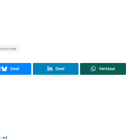
lterbroek
Deel
Deel
Verstuur
.nl