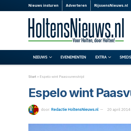
Nieuws insturen
Adverteren
RijssensNieuws.nl
NIEUWS
EVENEMENTEN
EXTRA
SMIDS
Start
»
Espelo wint Paasvurenstrijd
Espelo wint Paasv
door:
Redactie HoltensNieuws.nl
20 april 2014