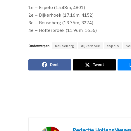
1e – Espelo (15.48m, 4801)
2e – Dijkerhoek (17.16m, 4152)
3e – Beuseberg (13.75m, 3274)
4e – Holterbroek (11.96m, 1656)
Onderwerpen:
beuseberg
dijkerhoek
espelo
ho
Deel
Tweet
Redactie HoltensNieuws