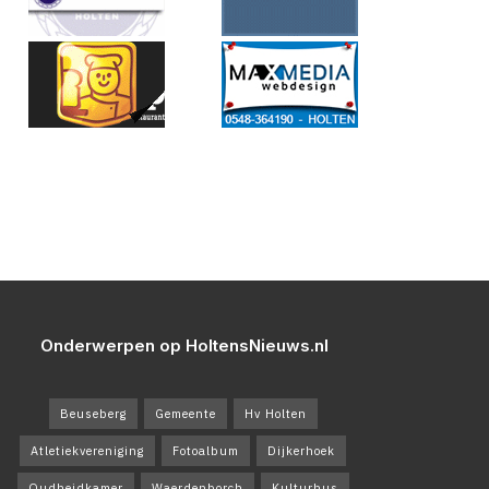
Onderwerpen op HoltensNieuws.nl
Beuseberg
Gemeente
Hv Holten
Atletiekvereniging
Fotoalbum
Dijkerhoek
Oudheidkamer
Waerdenborch
Kulturhus