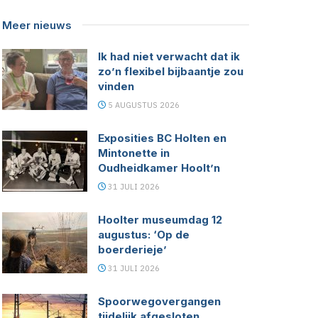
Meer nieuws
Ik had niet verwacht dat ik
zo’n flexibel bijbaantje zou
vinden
5 AUGUSTUS 2026
Exposities BC Holten en
Mintonette in
Oudheidkamer Hoolt’n
31 JULI 2026
Hoolter museumdag 12
augustus: ‘Op de
boerderieje’
31 JULI 2026
Spoorwegovergangen
tijdelijk afgesloten