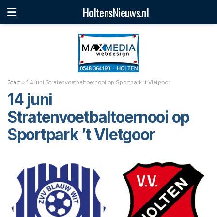
HoltensNieuws.nl
Start
»
14 juni Stratenvoetbaltoernooi op Sportpark ’t Vletgoor
14 juni
Stratenvoetbaltoernooi op
Sportpark ’t Vletgoor