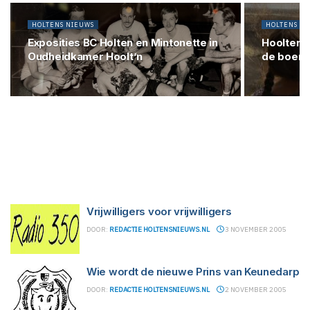
HOLTENS NIEUWS
HOLTENS N
Exposities BC Holten en Mintonette in
Hoolter 
Oudheidkamer Hoolt’n
de boerd
Vrijwilligers voor vrijwilligers
DOOR:
REDACTIE HOLTENSNIEUWS.NL
3 NOVEMBER 2005
Wie wordt de nieuwe Prins van Keunedarp
DOOR:
REDACTIE HOLTENSNIEUWS.NL
2 NOVEMBER 2005