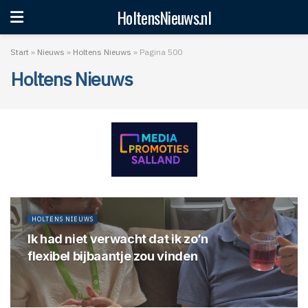
HoltensNieuws.nl
Start
»
Nieuws
»
Holtens Nieuws
»
Pagina 500
Holtens Nieuws
HOLTENS NIEUWS
Ik had niet verwacht dat ik zo’n
flexibel bijbaantje zou vinden