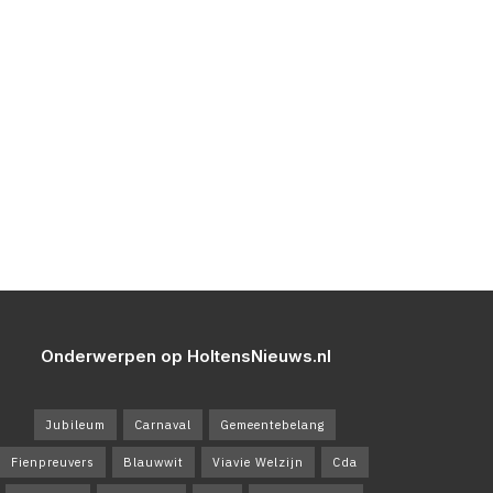
Onderwerpen op HoltensNieuws.nl
Jubileum
Carnaval
Gemeentebelang
Fienpreuvers
Blauwwit
Viavie Welzijn
Cda