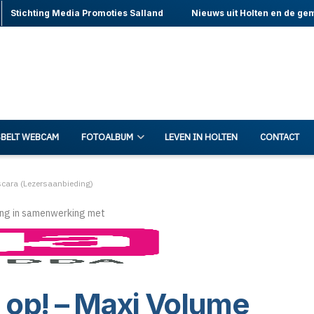
Stichting Media Promoties Salland
Nieuws uit Holten en de ge
BELT WEBCAM
FOTOALBUM
LEVEN IN HOLTEN
CONTACT
scara (Lezersaanbieding)
ng in samenwerking met
s op! – Maxi Volume