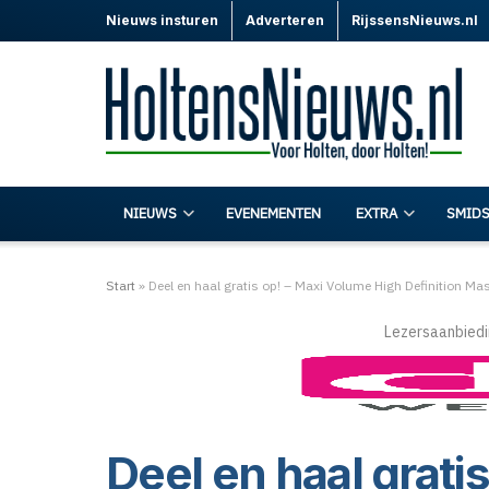
Nieuws insturen
Adverteren
RijssensNieuws.nl
NIEUWS
EVENEMENTEN
EXTRA
SMIDS
Start
»
Deel en haal gratis op! – Maxi Volume High Definition Ma
Lezersaanbiedi
Deel en haal grati