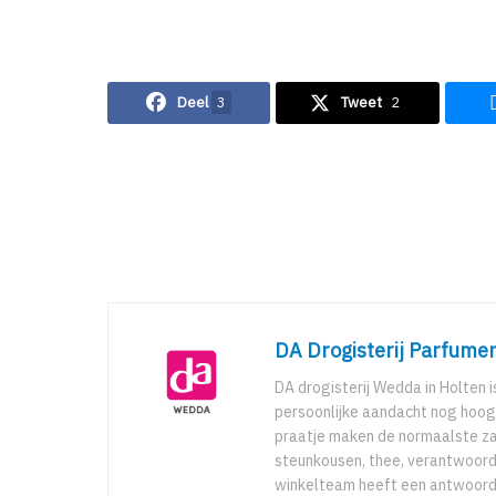
Deel
3
Tweet
2
DA Drogisterij Parfume
DA drogisterij Wedda in Holten is
persoonlijke aandacht nog hoog 
praatje maken de normaalste za
steunkousen, thee, verantwoor
winkelteam heeft een antwoord 