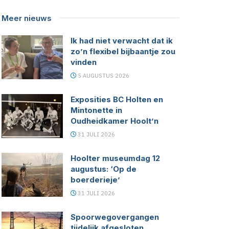
Meer nieuws
Ik had niet verwacht dat ik
zo’n flexibel bijbaantje zou
vinden
5 AUGUSTUS 2026
Exposities BC Holten en
Mintonette in
Oudheidkamer Hoolt’n
31 JULI 2026
Hoolter museumdag 12
augustus: ‘Op de
boerderieje’
31 JULI 2026
Spoorwegovergangen
tijdelijk afgesloten