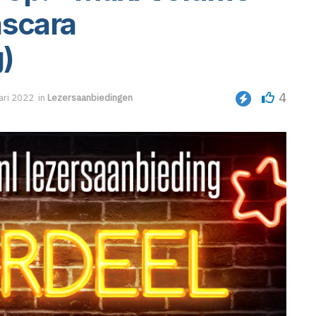
ascara
)
4
ari 2022
in
Lezersaanbiedingen