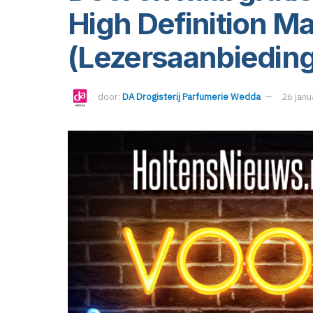
High Definition M
(Lezersaanbieding
door:
DA Drogisterij Parfumerie Wedda
26 janu