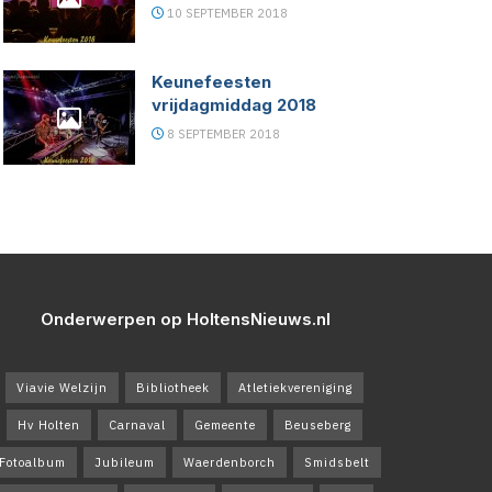
10 SEPTEMBER 2018
Keunefeesten
vrijdagmiddag 2018
8 SEPTEMBER 2018
Onderwerpen op HoltensNieuws.nl
Viavie Welzijn
Bibliotheek
Atletiekvereniging
Hv Holten
Carnaval
Gemeente
Beuseberg
Fotoalbum
Jubileum
Waerdenborch
Smidsbelt