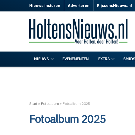
Nieuws insturen
Adverteren
RijssensNieuws.nl
NIEUWS
EVENEMENTEN
EXTRA
SMIDS
Start
»
Fotoalbum
»
Fotoalbum 2025
Fotoalbum 2025