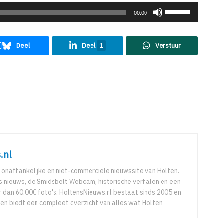
Gebruik
00:00
Omhoog/Omla
pijltoetsen
Deel
Deel
1
Verstuur
om
het
volume
te
verhogen
of
te
verlagen.
.nl
 onafhankelijke en niet-commerciële nieuwssite van Holten.
ks nieuws, de Smidsbelt Webcam, historische verhalen en een
 dan 60.000 foto's. HoltensNieuws.nl bestaat sinds 2005 en
r en biedt een compleet overzicht van alles wat Holten