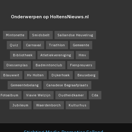
Onderwerpen op HoltensNieuws.nl
Mintonette
Smidsbelt
Sallandse Heuvelrug
Quiz
Carnaval
Triathlon
Gemeente
Bibliotheek
Atletiekvereniging
Hmv
Diessenplas
Badmintonclub
Fienpreuvers
Blauwwit
Hv Holten
Dijkerhoek
Beuseberg
Gemeentebelang
Canadese Begraafplaats
Fotoalbum
Viavie Welzijn
Oudheidkamer
Cda
Jubileum
Waerdenborch
Kulturhus