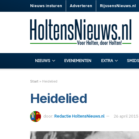
Nieuws insturen
Adverteren
RijssensNieuws.nl
NIEUWS
EVENEMENTEN
EXTRA
SMIDS
Start
»
Heidelied
Heidelied
door:
Redactie HoltensNieuws.nl
26 april 2015