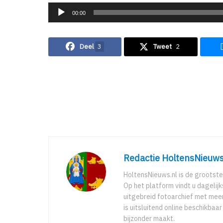
Audiospeler
00:00
Deel
3
Tweet
2
Redactie HoltensNieuws
HoltensNieuws.nl is de grootste
Op het platform vindt u dagelij
uitgebreid fotoarchief met meer
is uitsluitend online beschikbaa
bijzonder maakt.