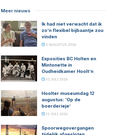
Meer nieuws
Ik had niet verwacht dat ik
zo’n flexibel bijbaantje zou
vinden
5 AUGUSTUS 2026
Exposities BC Holten en
Mintonette in
Oudheidkamer Hoolt’n
31 JULI 2026
Hoolter museumdag 12
augustus: ‘Op de
boerderieje’
31 JULI 2026
Spoorwegovergangen
tijdelijk afgesloten