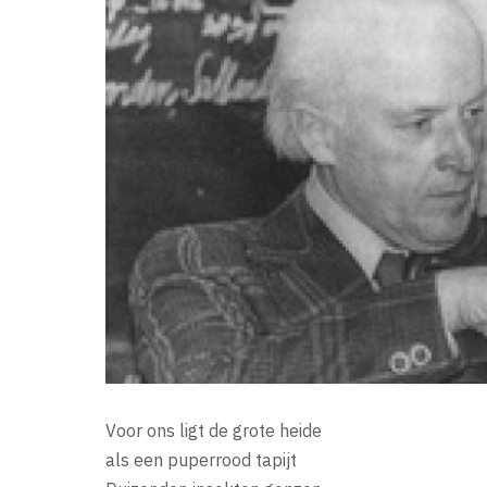
Voor ons ligt de grote heide
als een puperrood tapijt