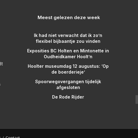
Meest gelezen deze week
Ik had niet verwacht dat ik zo’n
flexibel bijbaantje zou vinden
Exposities BC Holten en Mintonette in
Oudheidkamer Hoolt’n
dt
Hoolter museumdag 12 augustus: ‘Op
de boerderieje’
Spoorwegovergangen tijdelijk
s
afgesloten
De Rode Rijder
r
Contact