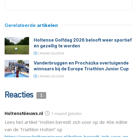
Gerelateerde
artikelen
Holtense Golfdag 2026 belooft weer sportief
én gezellig te worden
1 MAAND GELEDEN
Vanderbruggen en Procházka overtuigende
winnaars bij de Europe Triathlon Junior Cup
1 MAAND GELEDEN
Reacties
1
HoltensNieuws.nl
1 maand geleden
Lees het artikel “Holten bereidt zich voor op de 40e editie
van de Triathlon Holten” op
https://www.holtensnieuws.nl/holten-bereidt-zich-voor-op-