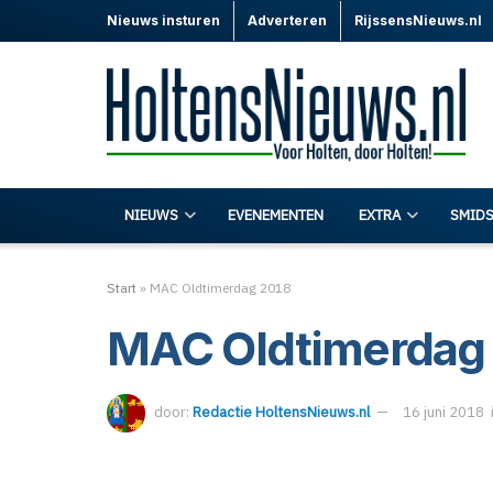
Nieuws insturen
Adverteren
RijssensNieuws.nl
NIEUWS
EVENEMENTEN
EXTRA
SMIDS
Start
»
MAC Oldtimerdag 2018
MAC Oldtimerdag
door:
Redactie HoltensNieuws.nl
16 juni 2018