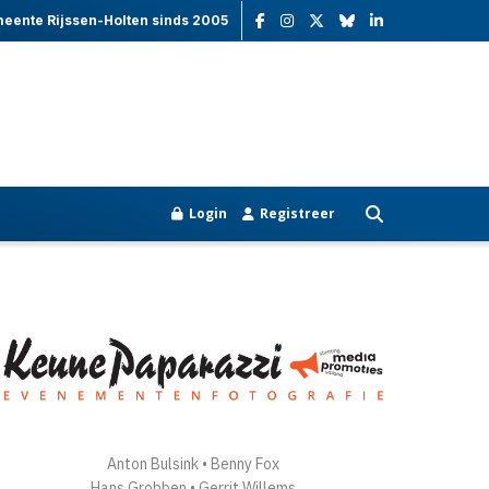
meente Rijssen-Holten sinds 2005
Login
Registreer
Anton Bulsink • Benny Fox
Hans Grobben • Gerrit Willems