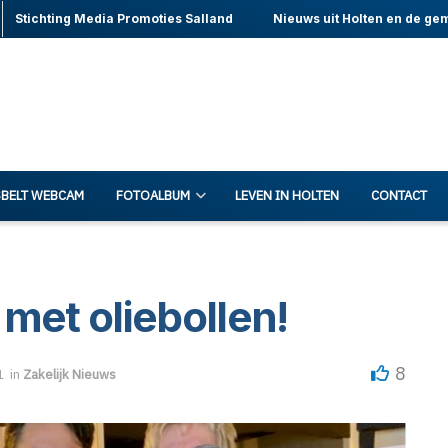
Stichting Media Promoties Salland
Nieuws uit Holten en de ge
BELT WEBCAM
FOTOALBUM
LEVEN IN HOLTEN
CONTACT
met oliebollen!
8
1
in
Zakelijk Nieuws