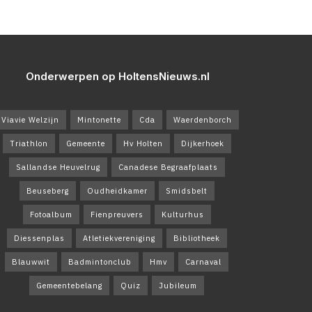
Onderwerpen op HoltensNieuws.nl
Viavie Welzijn
Mintonette
Cda
Waerdenborch
Triathlon
Gemeente
Hv Holten
Dijkerhoek
Sallandse Heuvelrug
Canadese Begraafplaats
Beuseberg
Oudheidkamer
Smidsbelt
Fotoalbum
Fienpreuvers
Kulturhus
Diessenplas
Atletiekvereniging
Bibliotheek
Blauwwit
Badmintonclub
Hmv
Carnaval
Gemeentebelang
Quiz
Jubileum