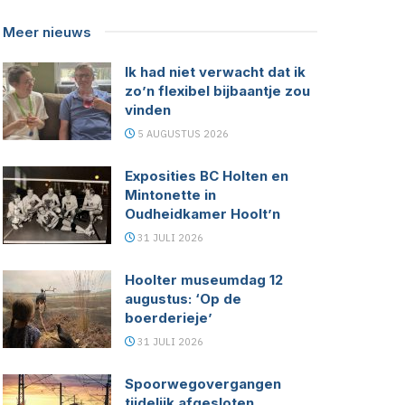
Meer nieuws
Ik had niet verwacht dat ik
zo’n flexibel bijbaantje zou
vinden
5 AUGUSTUS 2026
Exposities BC Holten en
Mintonette in
Oudheidkamer Hoolt’n
31 JULI 2026
Hoolter museumdag 12
augustus: ‘Op de
boerderieje’
31 JULI 2026
Spoorwegovergangen
tijdelijk afgesloten