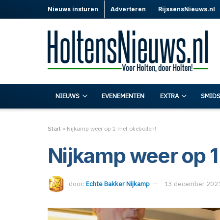
Nieuws insturen
Adverteren
RijssensNieuws.nl
NIEUWS
EVENEMENTEN
EXTRA
SMIDS
Start
»
Nijkamp weer op 1 met oliebollen!
Nijkamp weer op 1 
door:
Echte Bakker Nijkamp
13 december 202