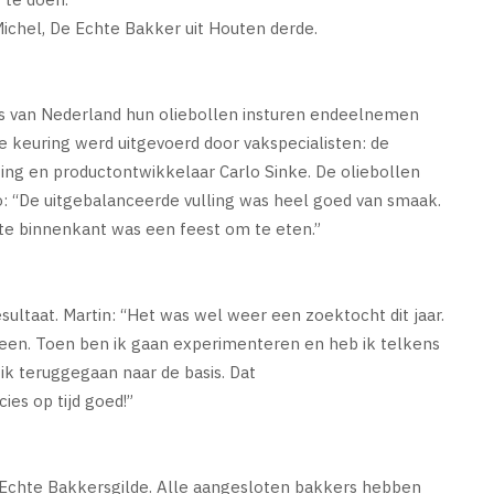
chel, De Echte Bakker uit Houten derde.
 van Nederland hun oliebollen insturen endeelnemen
e keuring werd uitgevoerd door vakspecialisten: de
ing en productontwikkelaar Carlo Sinke. De oliebollen
o: “De uitgebalanceerde vulling was heel goed van smaak.
te binnenkant was een feest om te eten.”
esultaat. Martin: “Het was wel weer een zoektocht dit jaar.
een. Toen ben ik gaan experimenteren en heb ik telkens
k teruggegaan naar de basis. Dat
es op tijd goed!”
et Echte Bakkersgilde. Alle aangesloten bakkers hebben