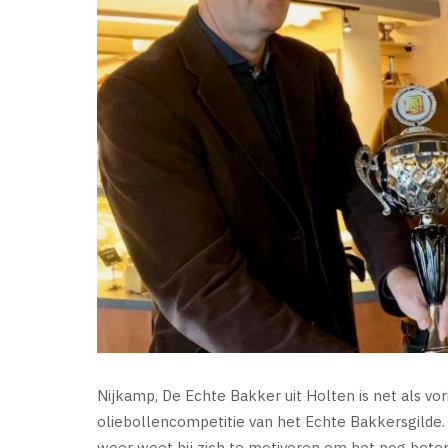
Nijkamp, De Echte Bakker uit Holten is net als vor
oliebollencompetitie van het Echte Bakkersgilde. Al
weer weet hij zich te motiveren om het nog beter