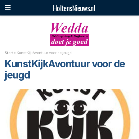
HoltensNieuws.nl
Start
»
KunstKijkAvontuur voor de jeugd
KunstKijkAvontuur voor de
jeugd