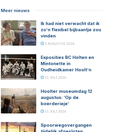
Meer nieuws
Ik had niet verwacht dat ik
zo’n flexibel bijbaantje zou
vinden
5 AUGUSTUS 2026
Exposities BC Holten en
Mintonette in
Oudheidkamer Hoolt’n
31 JULI 2026
Hoolter museumdag 12
augustus: ‘Op de
boerderieje’
31 JULI 2026
Spoorwegovergangen
tijdelijk afgesloten