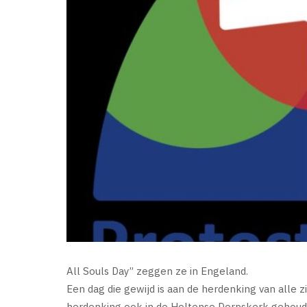
All Souls Day” zeggen ze in Engeland.
Een dag die gewijd is aan de herdenking van alle zi
herdenking ook in de Holtense Dorpskerk gehoud