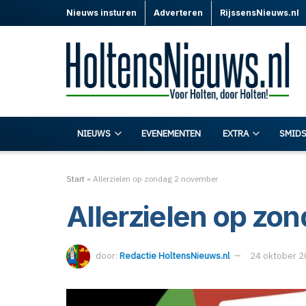
Nieuws insturen
Adverteren
RijssensNieuws.nl
NIEUWS
EVENEMENTEN
EXTRA
SMIDS
Start
»
Allerzielen op zondag 2 november
Allerzielen op zo
door:
Redactie HoltensNieuws.nl
24 oktober 