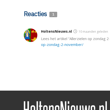
Reacties
1
HoltensNieuws.nl
10 maanden geleden
Lees het artikel “Allerzielen op zondag
op-zondag-2-november/