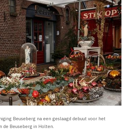
iging Beuseberg na een geslaagd debuut voor het
in de Beuseberg in Holten.