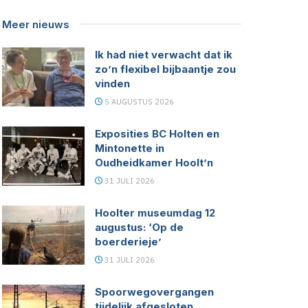
Meer nieuws
Ik had niet verwacht dat ik
zo’n flexibel bijbaantje zou
vinden
5 AUGUSTUS 2026
Exposities BC Holten en
Mintonette in
Oudheidkamer Hoolt’n
31 JULI 2026
Hoolter museumdag 12
augustus: ‘Op de
boerderieje’
31 JULI 2026
Spoorwegovergangen
tijdelijk afgesloten