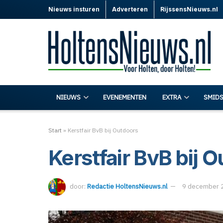
Nieuws insturen
Adverteren
RijssensNieuws.nl
NIEUWS
EVENEMENTEN
EXTRA
SMIDS
Start
»
Kerstfair BvB bij Outdoors
Kerstfair BvB bij 
door:
Redactie HoltensNieuws.nl
9 december 