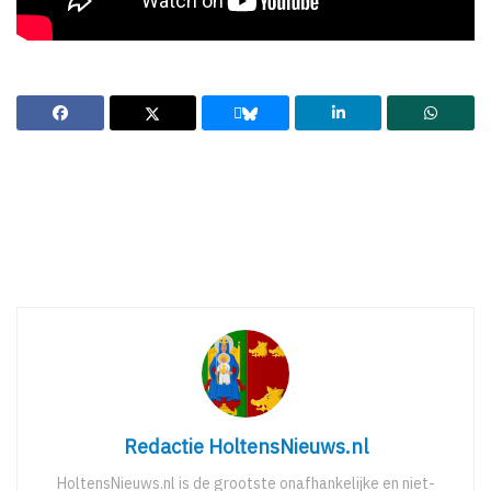
Redactie HoltensNieuws.nl
HoltensNieuws.nl is de grootste onafhankelijke en niet-