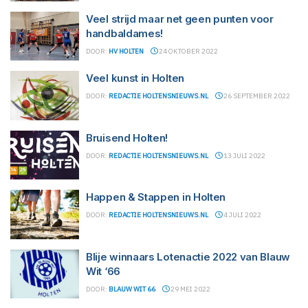
Veel strijd maar net geen punten voor
handbaldames!
DOOR:
HV HOLTEN
24 OKTOBER 2022
Veel kunst in Holten
DOOR:
REDACTIE HOLTENSNIEUWS.NL
26 SEPTEMBER 2022
Bruisend Holten!
DOOR:
REDACTIE HOLTENSNIEUWS.NL
13 JULI 2022
Happen & Stappen in Holten
DOOR:
REDACTIE HOLTENSNIEUWS.NL
4 JULI 2022
Blije winnaars Lotenactie 2022 van Blauw
Wit ‘66
DOOR:
BLAUW WIT 66
29 MEI 2022