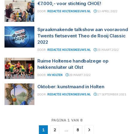
€7.000,- voor stichting CHOE!
DOOR:
REDACTIE HOLTENSNIEUWS.NL
13 APRIL 2022
Spraakmakende talkshow aan vooravond
Twents fietsevent Theo de Rooij Classic
2022
DOOR:
REDACTIE HOLTENSNIEUWS.NL
28 MAART 2022
Ruime Holtense handbalzege op
hekkensluiter uit Olst
DOOR:
HV HOLTEN
28 MAART 2022
Oktober: kunstmaand in Holten
DOOR:
REDACTIE HOLTENSNIEUWS.NL
27 SEPTEMBER 2021
PAGINA 1 VAN 8
1
2
…
8