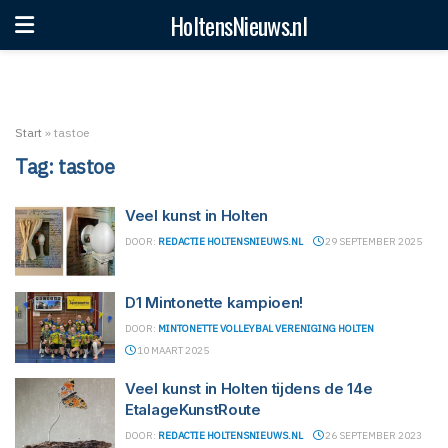
HoltensNieuws.nl
Start
»
tastoe
Tag:
tastoe
Veel kunst in Holten
DOOR:
REDACTIE HOLTENSNIEUWS.NL
29 SEPTEMBER 2025
D1 Mintonette kampioen!
DOOR:
MINTONETTE VOLLEYBAL VERENIGING HOLTEN
10 MAART 2025
Veel kunst in Holten tijdens de 14e
EtalageKunstRoute
DOOR:
REDACTIE HOLTENSNIEUWS.NL
26 SEPTEMBER 2023