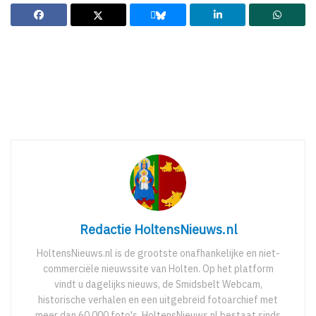
Redactie HoltensNieuws.nl
HoltensNieuws.nl is de grootste onafhankelijke en niet-
commerciële nieuwssite van Holten. Op het platform
vindt u dagelijks nieuws, de Smidsbelt Webcam,
historische verhalen en een uitgebreid fotoarchief met
meer dan 60.000 foto's. HoltensNieuws.nl bestaat sinds