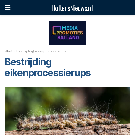
HoltensNieuws.nl
Start
»
Bestrijding eikenprocessierups
Bestrijding
eikenprocessierups