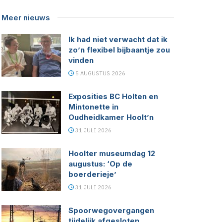
Meer nieuws
Ik had niet verwacht dat ik
zo’n flexibel bijbaantje zou
vinden
5 AUGUSTUS 2026
Exposities BC Holten en
Mintonette in
Oudheidkamer Hoolt’n
31 JULI 2026
Hoolter museumdag 12
augustus: ‘Op de
boerderieje’
31 JULI 2026
Spoorwegovergangen
tijdelijk afgesloten