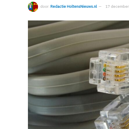
door:
Redactie HoltensNieuws.nl
17 december