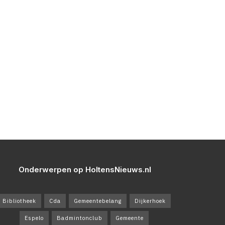
Onderwerpen op HoltensNieuws.nl
Bibliotheek
Cda
Gemeentebelang
Dijkerhoek
Espelo
Badmintonclub
Gemeente