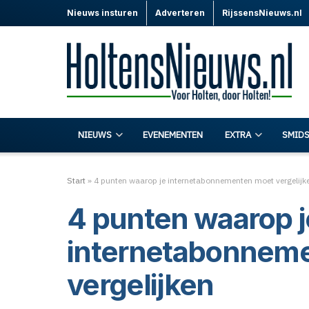
Nieuws insturen
Adverteren
RijssensNieuws.nl
NIEUWS
EVENEMENTEN
EXTRA
SMIDS
Start
»
4 punten waarop je internetabonnementen moet vergelijk
4 punten waarop j
internetabonnem
vergelijken