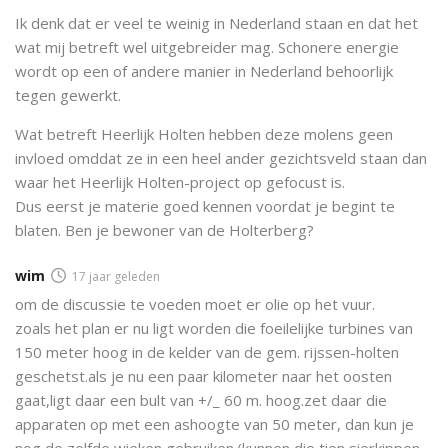
Ik denk dat er veel te weinig in Nederland staan en dat het
wat mij betreft wel uitgebreider mag. Schonere energie
wordt op een of andere manier in Nederland behoorlijk
tegen gewerkt.
Wat betreft Heerlijk Holten hebben deze molens geen
invloed omddat ze in een heel ander gezichtsveld staan dan
waar het Heerlijk Holten-project op gefocust is.
Dus eerst je materie goed kennen voordat je begint te
blaten. Ben je bewoner van de Holterberg?
wim
17 jaar geleden
om de discussie te voeden moet er olie op het vuur.
zoals het plan er nu ligt worden die foeilelijke turbines van
150 meter hoog in de kelder van de gem. rijssen-holten
geschetst.als je nu een paar kilometer naar het oosten
gaat,ligt daar een bult van +/_ 60 m. hoog.zet daar die
apparaten op met een ashoogte van 50 meter, dan kun je
nog de zelfde wieken gebruiken.(kunnen die tien sierkippen