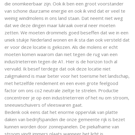
die onomkeerbaar zijn. Ook ik ben een groot voorstander
van schone duurzame energie en ook ik vind dat er veel te
weinig windmolens in ons land staan. Dat neemt niet weg
dat we deze dingen maar lukraak overal neer moeten
zetten. We moeten drommels goed beseffen dat we in een
uniek stukje Nederland wonen en ik sta dan ook versteld dat
er voor deze locatie is gekozen. Als die molens er echt
moeten komen waarom dan niet tegen de rug van een
industrieterrein tegen de A1. Hier is de horizon toch al
vervuild. Ik besef terdege dat ook deze locatie niet
zaligmakend is maar beter voor het toerisme het landschap,
met hetzelfde rendement en een even grote feelgood
factor om ons co2 neutrale zieltje te strelen. Productie
concentreer je op een industrieterrein of het nu om stroom,
sneeuwschuivers of vleeswaren gaat.
Bedenk ook eens dat het enorme oppervlak van platte
daken van bedrijfspanden die onze gemeente rijk is bezet
kunnen worden door zonnepanelen. De piekafname van
stroom vindt immers plaats wanneer het licht is.