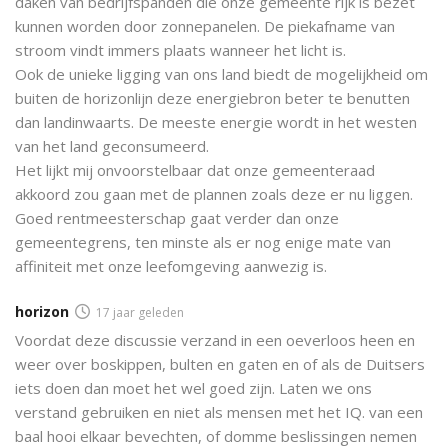
daken van bedrijfspanden die onze gemeente rijk is bezet
kunnen worden door zonnepanelen. De piekafname van
stroom vindt immers plaats wanneer het licht is.
Ook de unieke ligging van ons land biedt de mogelijkheid om
buiten de horizonlijn deze energiebron beter te benutten
dan landinwaarts. De meeste energie wordt in het westen
van het land geconsumeerd.
Het lijkt mij onvoorstelbaar dat onze gemeenteraad
akkoord zou gaan met de plannen zoals deze er nu liggen.
Goed rentmeesterschap gaat verder dan onze
gemeentegrens, ten minste als er nog enige mate van
affiniteit met onze leefomgeving aanwezig is.
horizon
17 jaar geleden
Voordat deze discussie verzand in een oeverloos heen en
weer over boskippen, bulten en gaten en of als de Duitsers
iets doen dan moet het wel goed zijn. Laten we ons
verstand gebruiken en niet als mensen met het IQ. van een
baal hooi elkaar bevechten, of domme beslissingen nemen