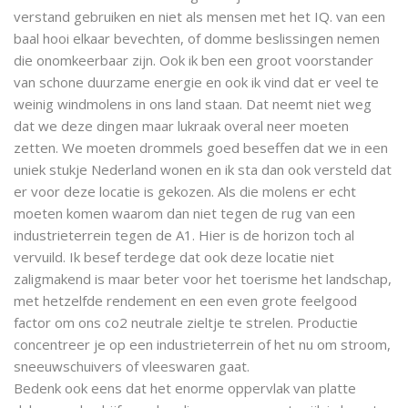
verstand gebruiken en niet als mensen met het IQ. van een
baal hooi elkaar bevechten, of domme beslissingen nemen
die onomkeerbaar zijn. Ook ik ben een groot voorstander
van schone duurzame energie en ook ik vind dat er veel te
weinig windmolens in ons land staan. Dat neemt niet weg
dat we deze dingen maar lukraak overal neer moeten
zetten. We moeten drommels goed beseffen dat we in een
uniek stukje Nederland wonen en ik sta dan ook versteld dat
er voor deze locatie is gekozen. Als die molens er echt
moeten komen waarom dan niet tegen de rug van een
industrieterrein tegen de A1. Hier is de horizon toch al
vervuild. Ik besef terdege dat ook deze locatie niet
zaligmakend is maar beter voor het toerisme het landschap,
met hetzelfde rendement en een even grote feelgood
factor om ons co2 neutrale zieltje te strelen. Productie
concentreer je op een industrieterrein of het nu om stroom,
sneeuwschuivers of vleeswaren gaat.
Bedenk ook eens dat het enorme oppervlak van platte