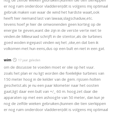
er nog ruim onderdoor vladderen)dit is volgens mij optimaal
gebruik maken van waar de wind het hardste waait,ook
heeft hier niemand last van lawaai,slagschaduw,etc.
tevens hoef je hier de omwonenden geen korting op de
energie te geven,want die zijn in de verste verte niet te
vinden.de Milieuraad schrijft in de stentor,als de turbines
goed woden ingepast vinden wij het ,oke,en dat ben ik
volkomen met hun eens,dus op een bult en niet in een gat.
wim
17 jaar geleden
om de discussie te voeden moet er olie op het vuur.
zoals het plan er nu ligt worden die foeilelijke turbines van
150 meter hoog in de kelder van de gem. rijssen-holten
geschetst.als je nu een paar kilometer naar het oosten
gaat,ligt daar een bult van +/_ 60 m. hoog.zet daar die
apparaten op met een ashoogte van 50 meter, dan kun je
nog de zelfde wieken gebruiken.(kunnen die tien sierkippen
er nog ruim onderdoor vladderen)dit is volgens mij optimaal