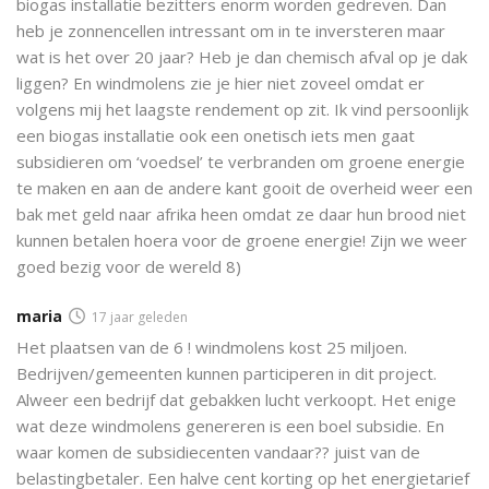
biogas installatie bezitters enorm worden gedreven. Dan
heb je zonnencellen intressant om in te inversteren maar
wat is het over 20 jaar? Heb je dan chemisch afval op je dak
liggen? En windmolens zie je hier niet zoveel omdat er
volgens mij het laagste rendement op zit. Ik vind persoonlijk
een biogas installatie ook een onetisch iets men gaat
subsidieren om ‘voedsel’ te verbranden om groene energie
te maken en aan de andere kant gooit de overheid weer een
bak met geld naar afrika heen omdat ze daar hun brood niet
kunnen betalen hoera voor de groene energie! Zijn we weer
goed bezig voor de wereld 8)
maria
17 jaar geleden
Het plaatsen van de 6 ! windmolens kost 25 miljoen.
Bedrijven/gemeenten kunnen participeren in dit project.
Alweer een bedrijf dat gebakken lucht verkoopt. Het enige
wat deze windmolens genereren is een boel subsidie. En
waar komen de subsidiecenten vandaar?? juist van de
belastingbetaler. Een halve cent korting op het energietarief