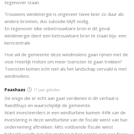
tegenover staan.
Trouwens windenergie is ongeveer twee keer zo duur als
andere bronnen, dus subsidie blijft nodig.
En tegenover elke onbetrouwbare bron in dit geval
windenergie dient een betrouwbare bron te staan bijv. een
kerncentrale.
Hoe wil de gemeente deze windmolens gaan rijmen met de
visie Heerlijk Holten om meer toeristen te gaan trekken?
Toeristen komen echt niet als het landschap vervuild is met
windmolens.
Paashaas
17 jaar geleden
De enige die er echt aan gaat verdienen in dit verhaal is
Raedthuys en waarschijnlijk de gemeente.
Want investeerders in een windturbine kunnen 44% van de
investering in deze windturbine van de fiscale winst van hun
onderneming aftrekken. Mits voldoende fiscale winst
behaald wordt, kan dan meteen in het eerste jaar een forse