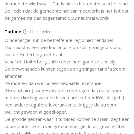
de meeste wind waait. Dat is niet in het oosten van het land.
De reden dat de gemeente hieraan meewerkt is het feit dat
de gemeente dan zogenaamd CO2 neutraal wordt.
Turbine
17 jaar geleden
Windenergie is in de betreffende regio niet rendabel.
Daarnaast is een windmolenpark op zo’n geringe afstand
van de Holterberg niet fraai.
Vanaf de Holterberg zullen deze heel goed te zien zijn.
De omwonenden kunnen tegen een geringer tarief stroom
afnemen.
Ze moeten dan wel bij een bepaalde leverancier
(Greenchoice) aangesloten zijn en krijgen dan de stroom
met een korting van een halve eurocent per kWh. Als je bij
een andere reguliere leverancier zit krijg je de stroom
wellicht gewoon al goedkoper.
De grondeigenaar waar 4 turbines komen te staan, zegt een
voorstander te zijn van groene energie. In dit geval echter
waarschijnlijk alleen maar vanwege de (hoge) pachtprijs die