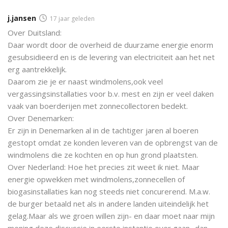
j.jansen
17 jaar geleden
Over Duitsland:
Daar wordt door de overheid de duurzame energie enorm
gesubsidieerd en is de levering van electriciteit aan het net
erg aantrekkelijk.
Daarom zie je er naast windmolens,ook veel
vergassingsinstallaties voor b.v. mest en zijn er veel daken
vaak van boerderijen met zonnecollectoren bedekt.
Over Denemarken:
Er zijn in Denemarken al in de tachtiger jaren al boeren
gestopt omdat ze konden leveren van de opbrengst van de
windmolens die ze kochten en op hun grond plaatsten.
Over Nederland: Hoe het precies zit weet ik niet. Maar
energie opwekken met windmolens,zonnecellen of
biogasinstallaties kan nog steeds niet concurerend. M.a.w.
de burger betaald net als in andere landen uiteindelijk het
gelag.Maar als we groen willen zijn- en daar moet naar mijn
mening deze discussie in eerste instantie over gaan- dan