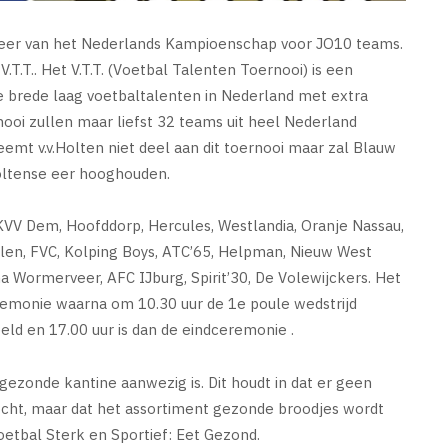
stheer van het Nederlands Kampioenschap voor JO10 teams.
T.T.. Het V.T.T. (Voetbal Talenten Toernooi) is een
de brede laag voetbaltalenten in Nederland met extra
nooi zullen maar liefst 32 teams uit heel Nederland
t v.v.Holten niet deel aan dit toernooi maar zal Blauw
oltense eer hooghouden.
KVV Dem, Hoofddorp, Hercules, Westlandia, Oranje Nassau,
len, FVC, Kolping Boys, ATC’65, Helpman, Nieuw West
 Wormerveer, AFC IJburg, Spirit’30, De Volewijckers. Het
emonie waarna om 10.30 uur de 1e poule wedstrijd
ld en 17.00 uur is dan de eindceremonie .
 gezonde kantine aanwezig is. Dit houdt in dat er geen
cht, maar dat het assortiment gezonde broodjes wordt
Voetbal Sterk en Sportief: Eet Gezond.