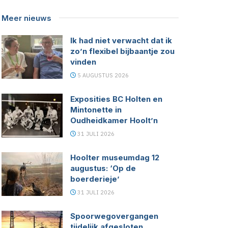
Meer nieuws
Ik had niet verwacht dat ik
zo’n flexibel bijbaantje zou
vinden
5 AUGUSTUS 2026
Exposities BC Holten en
Mintonette in
Oudheidkamer Hoolt’n
31 JULI 2026
Hoolter museumdag 12
augustus: ‘Op de
boerderieje’
31 JULI 2026
Spoorwegovergangen
tijdelijk afgesloten