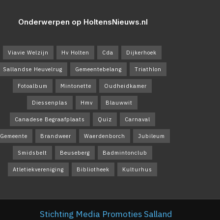
Onderwerpen op HoltensNieuws.nl
Viavie Welzijn
Hv Holten
Cda
Dijkerhoek
Sallandse Heuvelrug
Gemeentebelang
Triathlon
Fotoalbum
Mintonette
Oudheidkamer
Diessenplas
Hmv
Blauwwit
Canadese Begraafplaats
Quiz
Carnaval
Gemeente
Brandweer
Waerdenborch
Jubileum
Smidsbelt
Beuseberg
Badmintonclub
Atletiekvereniging
Bibliotheek
Kulturhus
Stichting Media Promoties Salland