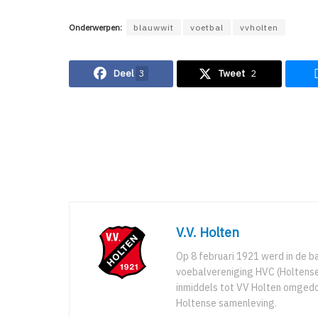
Onderwerpen:
blauwwit
voetbal
vvholten
Deel
3
Tweet
2
V.V. Holten
Op 8 februari 1921 werd in de b
voebalvereniging HVC (Holtense 
inmiddels tot VV Holten omgedoo
Holtense samenleving.