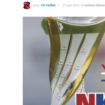
door:
V.V. Holten
27 juni 2021
in
Holtens Nieuw