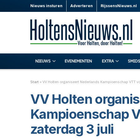
Nieuws insturen
Adverteren
RijssensNieuws.nl
NIEUWS
EVENEMENTEN
EXTRA
SMIDS
Start
»
VV Holten organiseert Nederlands Kampioenschap VTT voo
VV Holten organi
Kampioenschap V
zaterdag 3 juli