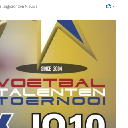
4
s
,
Ingezonden Nieuws