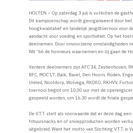
HOLTEN – Op zaterdag 3 juli is v.v.Holten de ga
Dit kampioenschap wordt georganiseerd door het V.
hoogkwalitatief en landelijk jeugdtoernooi voor 
aandacht voor voeding en sportiviteit. Op het toer
deelnemen. Door onvoorziene omstandigheden neem
Wit “66 de honneurs waarnemen en zij gaan de H
Verdere deelnemers zijn AFC’34, Zestienhoven, R
BFC, MOC’17, Balk, Bavel, Den Hoorn, Roden, Enge
United, Nootdorp, Wolvega, RKDEO, RKHVV, Fortuna
toernooi begint om 10.00 uur met de openingscer
gespeeld worden, om 16.30 wordt de finale gespee
De V.T.T. stelt als voorwaarde dat er deze dag een
frituursnacks en of snoepproducten worden verko
uitgebreid. Want het motto van Stichting V.T.T. is 