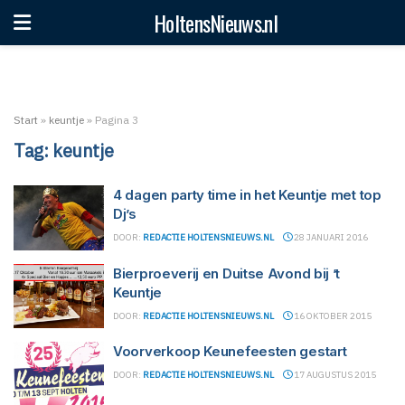
HoltensNieuws.nl
Start
»
keuntje
»
Pagina 3
Tag:
keuntje
4 dagen party time in het Keuntje met top
Dj’s
DOOR:
REDACTIE HOLTENSNIEUWS.NL
28 JANUARI 2016
Bierproeverij en Duitse Avond bij ’t
Keuntje
DOOR:
REDACTIE HOLTENSNIEUWS.NL
16 OKTOBER 2015
Voorverkoop Keunefeesten gestart
DOOR:
REDACTIE HOLTENSNIEUWS.NL
17 AUGUSTUS 2015