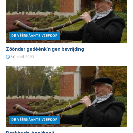
DE VÈÈRKÀÀNTE VIEFKOP
Zôônder gedèènk’n gen bevrijding
30 april 2023
DE VÈÈRKÀÀNTE VIEFKOP
Boakhoolt, boakhoolt