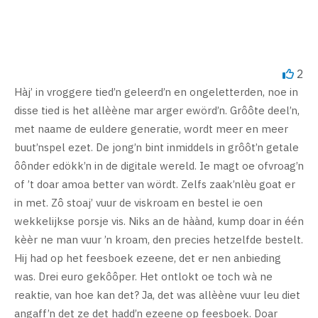
2
Hàj’ in vroggere tied’n geleerd’n en ongeletterden, noe in
disse tied is het allèène mar arger ewörd’n. Grôôte deel’n,
met naame de euldere generatie, wordt meer en meer
buut’nspel ezet. De jong’n bint inmiddels in grôôt’n getale
ôônder edökk’n in de digitale wereld. Ie magt oe ofvroag’n
of ’t doar amoa better van wördt. Zelfs zaak’nlèu goat er
in met. Zô stoaj’ vuur de viskroam en bestel ie oen
wekkelijkse porsje vis. Niks an de hàànd, kump doar in één
kèèr ne man vuur ’n kroam, den precies hetzelfde bestelt.
Hij had op het feesboek ezeene, det er nen anbieding
was. Drei euro gekôôper. Het ontlokt oe toch wà ne
reaktie, van hoe kan det? Ja, det was allèène vuur leu diet
angaff’n det ze det hadd’n ezeene op feesboek. Doar