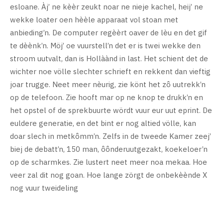
esloane. Àj’ ne kèèr zeukt noar ne nieje kachel, heij’ ne
wekke loater oen hèèle apparaat vol stoan met
anbieding’n. De computer regèèrt oaver de lèu en det gif
te dèènk’n. Möj’ oe vuurstell’n det er is twei wekke den
stroom uutvalt, dan is Hollàànd in last. Het schient det de
wichter noe völle slechter schrieft en rekkent dan vieftig
joar trugge. Neet meer nèurig, zie könt het zô uutrekk’n
op de telefoon. Zie hooft mar op ne knop te drukk’n en
het opstel of de sprekbuurte wördt vuur eur uut eprint. De
euldere generatie, en det bint er nog altied völle, kan
doar slech in metkômm’n. Zelfs in de tweede Kamer zeej’
biej de debatt’n, 150 man, ôônderuutgezakt, koekeloer’n
op de scharmkes. Zie lustert neet meer noa mekaa. Hoe
veer zal dit nog goan. Hoe lange zörgt de onbekèènde X
nog vuur tweideling