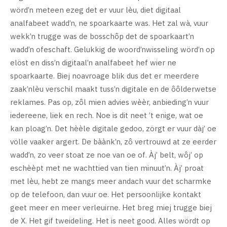
wörd’n meteen ezeg det er vuur lèu, diet digitaal
analfabeet wadd’n, ne spoarkaarte was. Het zal wà, vuur
wekk’n trugge was de bosschôp det de spoarkaart’n
wadd’n ofeschaft. Gelukkig de woord’nwisseling wörd’n op
elöst en diss’n digitaal’n analfabeet hef wier ne
spoarkaarte. Biej noavroage blik dus det er meerdere
zaak’nlèu verschil maakt tuss’n digitale en de ôôlderwetse
reklames. Pas op, zôl mien advies wèèr, anbieding’n vuur
iedereene, liek en rech. Noe is dit neet ’t enige, wat oe
kan ploag’n. Det hèèle digitale gedoo, zörgt er vuur dàj’ oe
völle vaaker argert. De bàànk’n, zô vertrouwd at ze eerder
wadd’n, zo veer stoat ze noe van oe of. Àj’ belt, wôj’ op
eschèèpt met ne wachttied van tien minuut’n. Àj’ proat
met lèu, hebt ze mangs meer andach vuur det scharmke
op de telefoon, dan vuur oe. Het persoonlijke kontakt
geet meer en meer verleuirne. Het breg miej trugge biej
de X. Het gif tweideling. Het is neet good. Alles wördt op