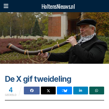
HoltensNieuws.nl
Start
»
De X gif tweideling
De X gif tweideling
4
GEDEELD