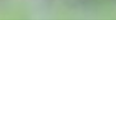
Start
»
WK touwtrekken bij Okia – Vrijdag
15
GEDEELD