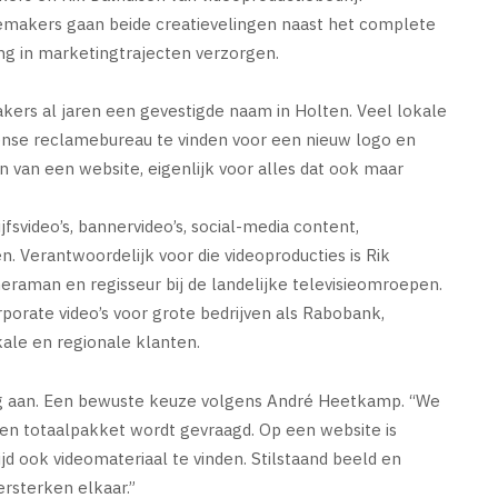
emakers gaan beide creatievelingen naast het complete
ng in marketingtrajecten verzorgen.
rs al jaren een gevestigde naam in Holten. Veel lokale
ense reclamebureau te vinden voor een nieuw logo en
 van een website, eigenlijk voor alles dat ook maar
fsvideo’s, bannervideo’s, social-media content,
n. Verantwoordelijk voor die videoproducties is Rik
meraman en regisseur bij de landelijke televisieomroepen.
rporate video’s voor grote bedrijven als Rabobank,
kale en regionale klanten.
 aan. Een bewuste keuze volgens André Heetkamp. “We
en totaalpakket wordt gevraagd. Op een website is
jd ook videomateriaal te vinden. Stilstaand beeld en
rsterken elkaar.”