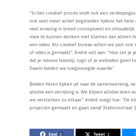
“In het creatief proces vindt ook een verdiepingss
ook veel meer actief begeleiden tijdens het hel
veel ervaring in breed conceptueel en inhoudelijk
mee te kunnen denken met klanten dan alleen het 
een video. Als creatief bureau willen we juist oo
of video is gemaakt”. André vult aan: “Hoe zet je 
dat je nieuwe huisstijl, logo of je webvideo geen l
Daarin bieden we toegevoegde waarde.”
Beiden heren kijken uit naar de samenwerking, ve
allebei een verrijking is. We blijven allebei doen
we versterken zo elkaar.” André voegt toe: “De kl
projecten gemaakt en gaan vanaf Stationsstraat 1
Deel
3
Tweet
2