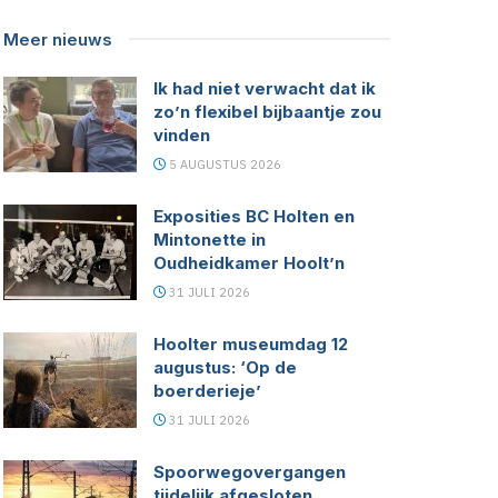
Meer nieuws
Ik had niet verwacht dat ik
zo’n flexibel bijbaantje zou
vinden
5 AUGUSTUS 2026
Exposities BC Holten en
Mintonette in
Oudheidkamer Hoolt’n
31 JULI 2026
Hoolter museumdag 12
augustus: ‘Op de
boerderieje’
31 JULI 2026
Spoorwegovergangen
tijdelijk afgesloten