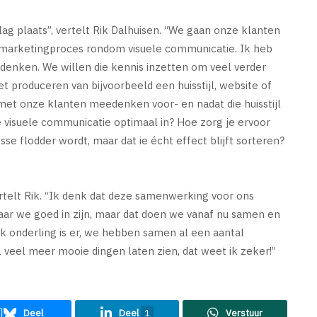
lag plaats”, vertelt Rik Dalhuisen. “We gaan onze klanten
e marketingproces rondom visuele communicatie. Ik heb
 denken. We willen die kennis inzetten om veel verder
produceren van bijvoorbeeld een huisstijl, website of
k met onze klanten meedenken voor- en nadat die huisstijl
je visuele communicatie optimaal in? Hoe zorg je ervoor
osse flodder wordt, maar dat ie écht effect blijft sorteren?
rtelt Rik. “Ik denk dat deze samenwerking voor ons
 waar we goed in zijn, maar dat doen we vanaf nu samen en
ik onderling is er, we hebben samen al een aantal
 veel meer mooie dingen laten zien, dat weet ik zeker!”
Deel
Deel
1
Verstuur