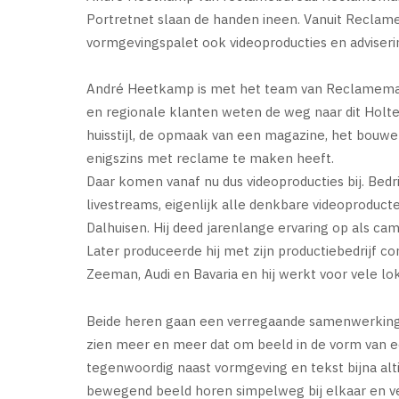
Portretnet slaan de handen ineen. Vanuit Reclam
vormgevingspalet ook videoproducties en adviseri
André Heetkamp is met het team van Reclamemake
en regionale klanten weten de weg naar dit Holt
huisstijl, de opmaak van een magazine, het bouwen
enigszins met reclame te maken heeft.
Daar komen vanaf nu dus videoproducties bij. Bedrij
livestreams, eigenlijk alle denkbare videoproducte
Dalhuisen. Hij deed jarenlange ervaring op als ca
Later produceerde hij met zijn productiebedrijf co
Zeeman, Audi en Bavaria en hij werkt voor vele lo
Beide heren gaan een verregaande samenwerking
zien meer en meer dat om beeld in de vorm van e
tegenwoordig naast vormgeving en tekst bijna alti
bewegend beeld horen simpelweg bij elkaar en ve