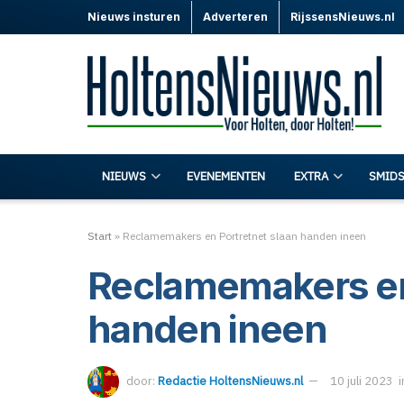
Nieuws insturen
Adverteren
RijssensNieuws.nl
NIEUWS
EVENEMENTEN
EXTRA
SMIDS
Start
»
Reclamemakers en Portretnet slaan handen ineen
Reclamemakers en
handen ineen
door:
Redactie HoltensNieuws.nl
10 juli 2023
i