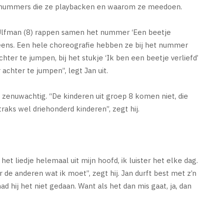
e nummers die ze playbacken en waarom ze meedoen.
Ulfman (8) rappen samen het nummer ‘Een beetje
 eens. Een hele choreografie hebben ze bij het nummer
hter te jumpen, bij het stukje ‘Ik ben een beetje verliefd’
achter te jumpen”, legt Jan uit.
je zenuwachtig. “De kinderen uit groep 8 komen niet, die
straks wel driehonderd kinderen”, zegt hij.
het liedje helemaal uit mijn hoofd, ik luister het elke dag.
r de anderen wat ik moet”, zegt hij. Jan durft best met z’n
d hij het niet gedaan. Want als het dan mis gaat, ja, dan