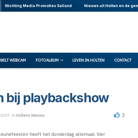
Stichting Media Promoties Salland
Nieuws uit Holten en de ge
BELT WEBCAM
FOTOALBUM
LEVEN IN HOLTEN
CONTACT
 bij playbackshow
3
 2007
in
Holtens Nieuws
Keunefeesten heeft het donderdag allemaal. Vier