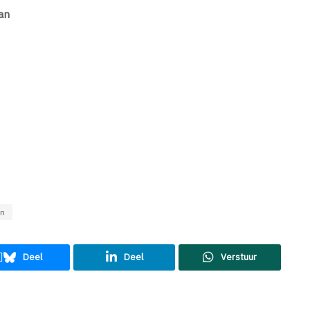
an
en
Deel
Deel
Verstuur