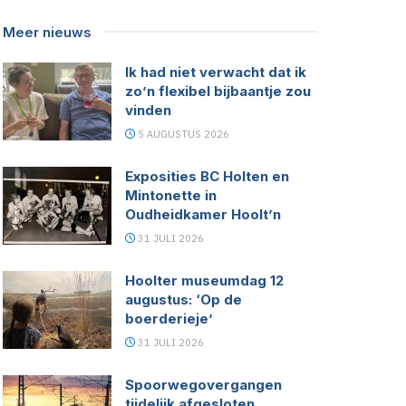
Meer nieuws
Ik had niet verwacht dat ik
zo’n flexibel bijbaantje zou
vinden
5 AUGUSTUS 2026
Exposities BC Holten en
Mintonette in
Oudheidkamer Hoolt’n
31 JULI 2026
Hoolter museumdag 12
augustus: ‘Op de
boerderieje’
31 JULI 2026
Spoorwegovergangen
tijdelijk afgesloten