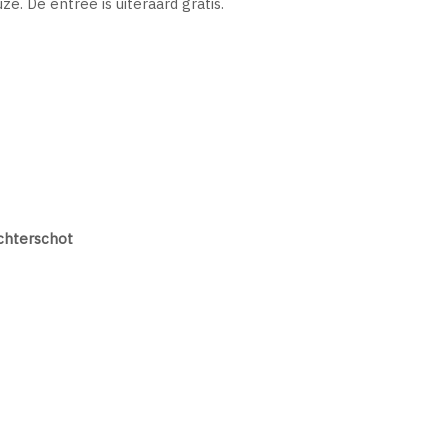
e. De entree is uiteraard gratis.
chterschot