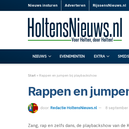
Nieuws insturen
Adverteren
RijssensNieuws.nl
NIEUWS
EVENEMENTEN
EXTRA
SMIDS
Start
»
Rappen en jumpen bij playbackshow
Rappen en jumpen
door:
Redactie HoltensNieuws.nl
8 september
Zang, rap en zelfs dans, de playbackshow van de 