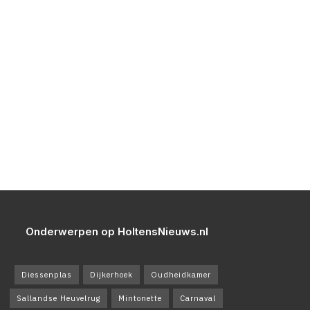
Onderwerpen op HoltensNieuws.nl
Diessenplas
Dijkerhoek
Oudheidkamer
Sallandse Heuvelrug
Mintonette
Carnaval