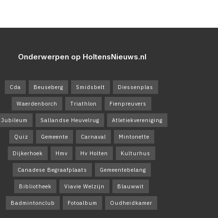
Onderwerpen op HoltensNieuws.nl
Cda
Beuseberg
Smidsbelt
Diessenplas
Waerdenborch
Triathlon
Fienpreuvers
Jubileum
Sallandse Heuvelrug
Atletiekvereniging
Quiz
Gemeente
Carnaval
Mintonette
Dijkerhoek
Hmv
Hv Holten
Kulturhus
Canadese Begraafplaats
Gemeentebelang
Bibliotheek
Viavie Welzijn
Blauwwit
Badmintonclub
Fotoalbum
Oudheidkamer