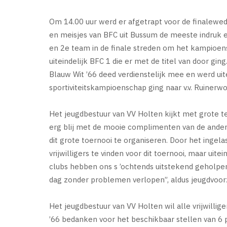
Om 14.00 uur werd er afgetrapt voor de finalewed
en meisjes van BFC uit Bussum de meeste indruk e
en 2e team in de finale streden om het kampioen
uiteindelijk BFC 1 die er met de titel van door ging
Blauw Wit ’66 deed verdienstelijk mee en werd uit
sportiviteitskampioenschap ging naar v.v. Ruinerwo
Het jeugdbestuur van VV Holten kijkt met grote te
erg blij met de mooie complimenten van de andere
dit grote toernooi te organiseren. Door het ingel
vrijwilligers te vinden voor dit toernooi, maar uit
clubs hebben ons s ’ochtends uitstekend geholpen b
dag zonder problemen verlopen”, aldus jeugdvoorz
Het jeugdbestuur van VV Holten wil alle vrijwillig
’66 bedanken voor het beschikbaar stellen van 6 p