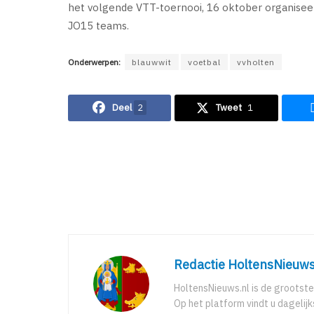
het volgende VTT-toernooi, 16 oktober organisee
JO15 teams.
Onderwerpen:
blauwwit
voetbal
vvholten
Deel
2
Tweet
1
Redactie HoltensNieuws
HoltensNieuws.nl is de grootste
Op het platform vindt u dagelij