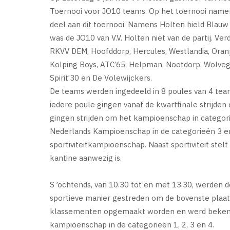
Toernooi voor JO10 teams. Op het toernooi namen
deel aan dit toernooi. Namens Holten hield Blau
was de JO10 van V.V. Holten niet van de partij. V
RKVV DEM, Hoofddorp, Hercules, Westlandia, Oranj
Kolping Boys, ATC’65, Helpman, Nootdorp, Wolve
Spirit’30 en De Volewijckers.
De teams werden ingedeeld in 8 poules van 4 tea
iedere poule gingen vanaf de kwartfinale strijde
gingen strijden om het kampioenschap in categor
Nederlands Kampioenschap in de categorieën 3 e
sportiviteitkampioenschap. Naast sportiviteit ste
kantine aanwezig is.
S ’ochtends, van 10.30 tot en met 13.30, werden 
sportieve manier gestreden om de bovenste plaat
klassementen opgemaakt worden en werd bekend
kampioenschap in de categorieën 1, 2, 3 en 4.