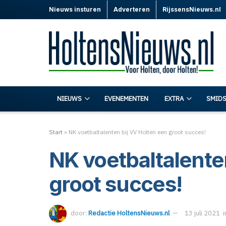
Nieuws insturen
Adverteren
RijssensNieuws.nl
NIEUWS
EVENEMENTEN
EXTRA
SMIDS
Start
»
NK voetbaltalenten bij VV Holten een groot succes!
NK voetbaltalente
groot succes!
door:
Redactie HoltensNieuws.nl
13 juli 2021
i