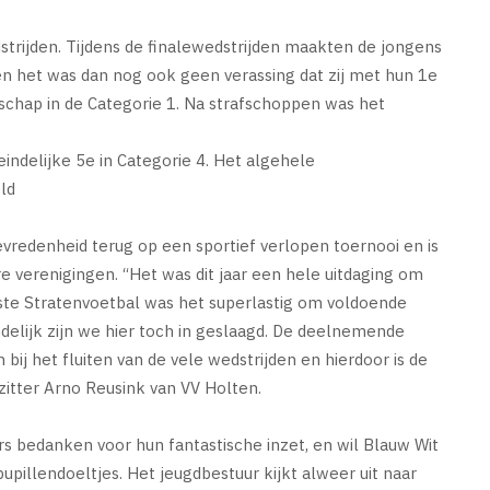
strijden. Tijdens de finalewedstrijden maakten de jongens
n het was dan nog ook geen verassing dat zij met hun 1e
schap in de Categorie 1. Na strafschoppen was het
.
eindelijke 5e in Categorie 4. Het algehele
ld
vredenheid terug op een sportief verlopen toernooi en is
 verenigingen. “Het was dit jaar een hele uitdaging om
aste Stratenvoetbal was het superlastig om voldoende
eindelijk zijn we hier toch in geslaagd. De deelnemende
ij het fluiten van de vele wedstrijden en hierdoor is de
itter Arno Reusink van VV Holten.
ers bedanken voor hun fantastische inzet, en wil Blauw Wit
upillendoeltjes. Het jeugdbestuur kijkt alweer uit naar