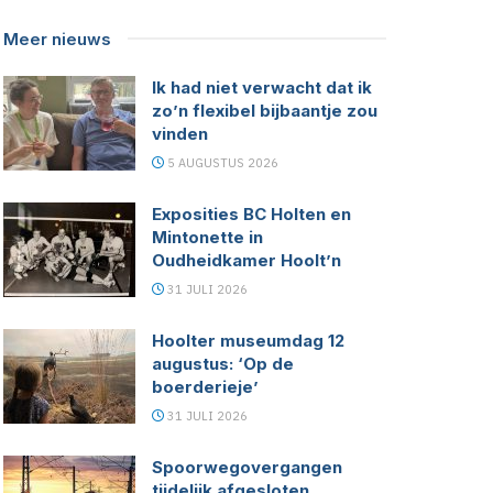
Meer nieuws
Ik had niet verwacht dat ik
zo’n flexibel bijbaantje zou
vinden
5 AUGUSTUS 2026
Exposities BC Holten en
Mintonette in
Oudheidkamer Hoolt’n
31 JULI 2026
Hoolter museumdag 12
augustus: ‘Op de
boerderieje’
31 JULI 2026
Spoorwegovergangen
tijdelijk afgesloten