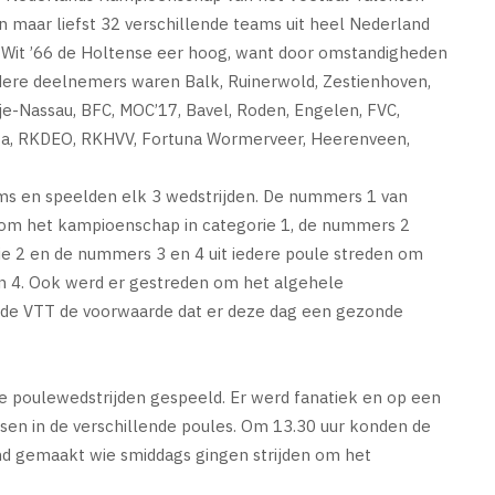
 maar liefst 32 verschillende teams uit heel Nederland
w Wit ’66 de Holtense eer hoog, want door omstandigheden
erdere deelnemers waren Balk, Ruinerwold, Zestienhoven,
e-Nassau, BFC, MOC’17, Bavel, Roden, Engelen, FVC,
ga, RKDEO, RKHVV, Fortuna Wormerveer, Heerenveen,
ms en speelden elk 3 wedstrijden. De nummers 1 van
n om het kampioenschap in categorie 1, de nummers 2
ie 2 en de nummers 3 en 4 uit iedere poule streden om
n 4. Ook werd er gestreden om het algehele
lt de VTT de voorwaarde dat er deze dag een gezonde
de poulewedstrijden gespeeld. Er werd fanatiek en op een
sen in de verschillende poules. Om 13.30 uur konden de
 gemaakt wie smiddags gingen strijden om het