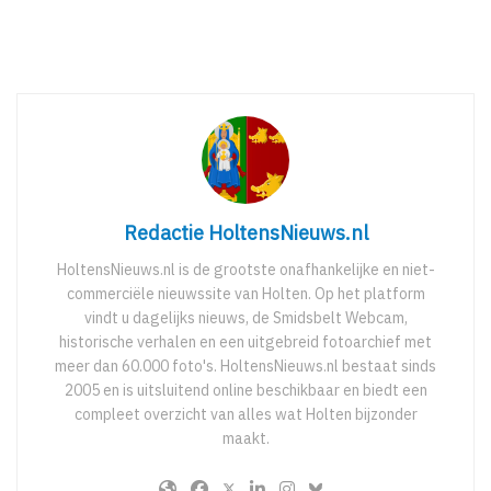
Redactie HoltensNieuws.nl
HoltensNieuws.nl is de grootste onafhankelijke en niet-
commerciële nieuwssite van Holten. Op het platform
vindt u dagelijks nieuws, de Smidsbelt Webcam,
historische verhalen en een uitgebreid fotoarchief met
meer dan 60.000 foto's. HoltensNieuws.nl bestaat sinds
2005 en is uitsluitend online beschikbaar en biedt een
compleet overzicht van alles wat Holten bijzonder
maakt.