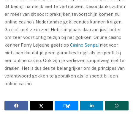
dit bedrijf namelijk niet te vertrouwen. Desondanks zullen
er meer van dit soort praktijken tevoorschijn komen nu
online casino’s Nederlandse goklicenties kunnen krijgen.
Ga niet met ze in zee! Het is in plaats daarvan juist beter
om zeer voorzichtig te zijn bij het gokken. Online casino
kenner Ferry Lejeune geeft op
Casino Senpai
niet voor
niets aan dat dat je geen garanties krijgt als je speelt bij
een online casino. Ook zijn je verliezen simpelweg niet te
draaien. Het is dus des te belangrijker om de principes van
verantwoord gokken te gebruiken als je speelt bij een
online casino.