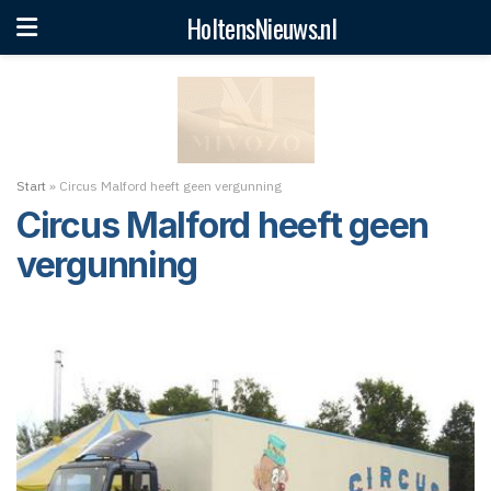
HoltensNieuws.nl
Start
»
Circus Malford heeft geen vergunning
Circus Malford heeft geen
vergunning