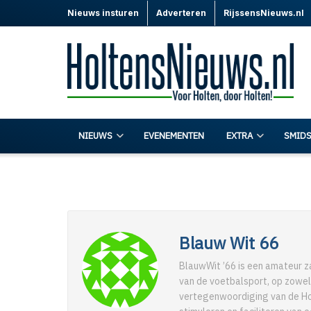
Nieuws insturen
Adverteren
RijssensNieuws.nl
NIEUWS
EVENEMENTEN
EXTRA
SMIDS
Blauw Wit 66
BlauwWit ’66 is een amateur z
van de voetbalsport, op zowel
vertegenwoordiging van de Ho