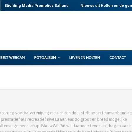
Stichting Media Promoties Salland
Nieuws uit Holten en de ge
BELT WEBCAM
FOTOALBUM
LEVEN IN HOLTEN
CONTACT
aterdag voetbalvereniging die zich ten doel stelt het in teamverband a
 prestatief als recreatief niveau aan een zo groot en breed mogelijke
ltense gemeenschap. BlauwWit ’66 wil daarmee tevens bijdragen aan h