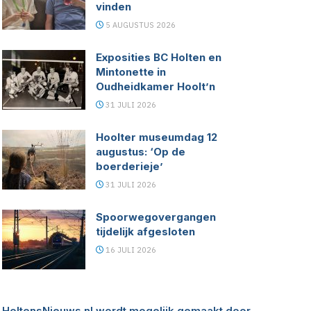
vinden
5 AUGUSTUS 2026
Exposities BC Holten en
Mintonette in
Oudheidkamer Hoolt’n
31 JULI 2026
Hoolter museumdag 12
augustus: ‘Op de
boerderieje’
31 JULI 2026
Spoorwegovergangen
tijdelijk afgesloten
16 JULI 2026
HoltensNieuws.nl wordt mogelijk gemaakt door