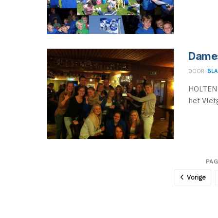
Dames
DOOR:
BLA
HOLTEN 
het Vlet
PAG
Vorige