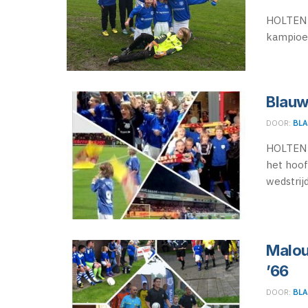
HOLTEN 
kampioen
Blauw
DOOR:
BLA
HOLTEN 
het hoof
wedstrijd.
Malou
’66
DOOR:
BLA