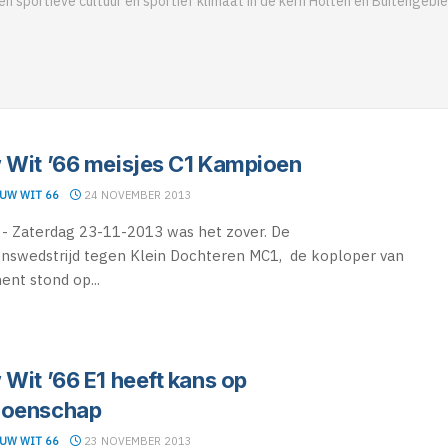
en sportieve cultuur en sportief klimaat in de kern Holten en Buitengebie
 Wit ’66 meisjes C1 Kampioen
UW WIT 66
24 NOVEMBER 2013
- Zaterdag 23-11-2013 was het zover. De
swedstrijd tegen Klein Dochteren MC1, de koploper van
nt stond op...
 Wit ’66 E1 heeft kans op
ioenschap
UW WIT 66
23 NOVEMBER 2013