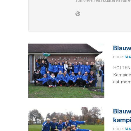
stimuleren en faciliteren van e
Blauw
DOOR:
BLA
HOLTEN 
Kampioen
dat mome
Blauw
kamp
DOOR:
BLA