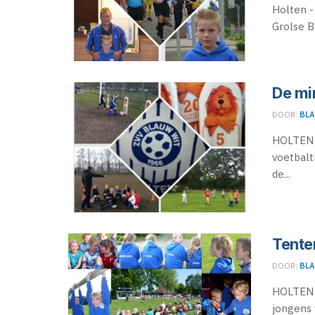
Holten -
Grolse B
De mi
DOOR:
BLA
HOLTEN 
voetbalt
de...
Tente
DOOR:
BLA
HOLTEN -
jongens 