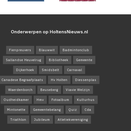
Onderwerpen op HoltensNieuws.nl
Fienpreuvers
Blauwwit
Badmintonclub
Sallandse Heuvelrug
Bibliotheek
Gemeente
Dijkerhoek
Smidsbelt
Carnaval
Canadese Begraafplaats
Hv Holten
Diessenplas
Waerdenborch
Beuseberg
Viavie Welzijn
Oudheidkamer
Hmv
Fotoalbum
Kulturhus
Mintonette
Gemeentebelang
Quiz
Cda
Triathlon
Jubileum
Atletiekvereniging