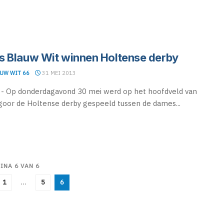
 Blauw Wit winnen Holtense derby
UW WIT 66
31 MEI 2013
- Op donderdagavond 30 mei werd op het hoofdveld van
goor de Holtense derby gespeeld tussen de dames...
INA 6 VAN 6
1
…
5
6