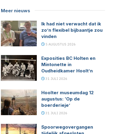
Meer nieuws
Ik had niet verwacht dat ik
zo’n flexibel bijbaantje zou
vinden
5 AUGUSTUS 2026
Exposities BC Holten en
Mintonette in
Oudheidkamer Hoolt’n
31 JULI 2026
Hoolter museumdag 12
augustus: ‘Op de
boerderieje’
31 JULI 2026
Spoorwegovergangen
tijdelijk afgesloten