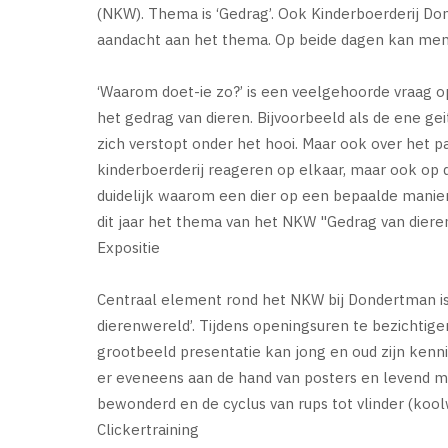
(NKW). Thema is ‘Gedrag’. Ook Kinderboerderij Don
aandacht aan het thema. Op beide dagen kan men 
‘Waarom doet-ie zo?’ is een veelgehoorde vraag o
het gedrag van dieren. Bijvoorbeeld als de ene gei
zich verstopt onder het hooi. Maar ook over het p
kinderboerderij reageren op elkaar, maar ook op d
duidelijk waarom een dier op een bepaalde manier
dit jaar het thema van het NKW "Gedrag van dieren
Expositie
Centraal element rond het NKW bij Dondertman is
dierenwereld’. Tijdens openingsuren te bezichtig
grootbeeld presentatie kan jong en oud zijn kenni
er eveneens aan de hand van posters en levend m
bewonderd en de cyclus van rups tot vlinder (koolw
Clickertraining