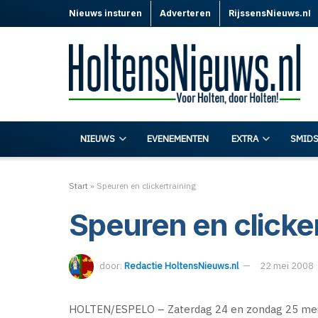
Nieuws insturen
Adverteren
RijssensNieuws.nl
NIEUWS
EVENEMENTEN
EXTRA
SMIDS
Start
»
Speuren en clickertraining
Speuren en clicker
door:
Redactie HoltensNieuws.nl
22 mei 2008
HOLTEN/ESPELO – Zaterdag 24 en zondag 25 mei 