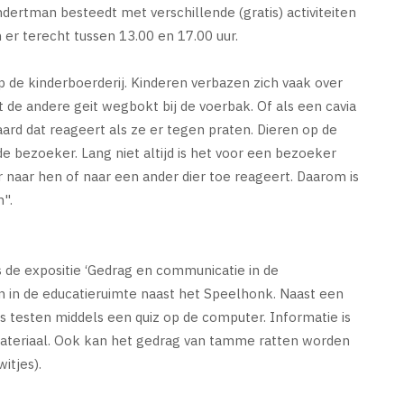
dertman besteedt met verschillende (gratis) activiteiten
er terecht tussen 13.00 en 17.00 uur.
p de kinderboerderij. Kinderen verbazen zich vaak over
t de andere geit wegbokt bij de voerbak. Of als een cavia
aard dat reageert als ze er tegen praten. Dieren op de
e bezoeker. Lang niet altijd is het voor een bezoeker
 naar hen of naar een ander dier toe reageert. Daarom is
".
 de expositie ‘Gedrag en communicatie in de
en in de educatieruimte naast het Speelhonk. Naast een
s testen middels een quiz op de computer. Informatie is
ateriaal. Ook kan het gedrag van tamme ratten worden
itjes).