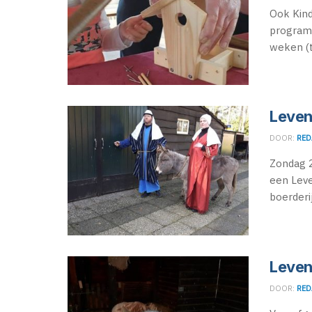
Ook Kind
programm
weken (t
Leven
DOOR:
RED
Zondag 
een Leve
boerderij
Leven
DOOR:
RED