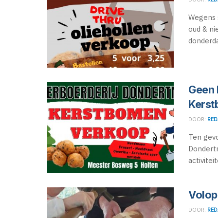
Wegens s
oud & n
donderda
Geen 
Kerst
DOOR:
RED
Ten gevol
Dondertm
activiteit
Volop 
DOOR:
RED