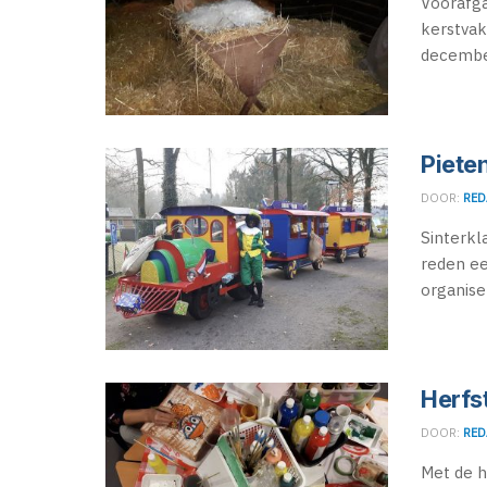
Voorafg
kerstvak
december
Piete
DOOR:
RED
Sinterkl
reden ee
organiser
Herfs
DOOR:
RED
Met de h