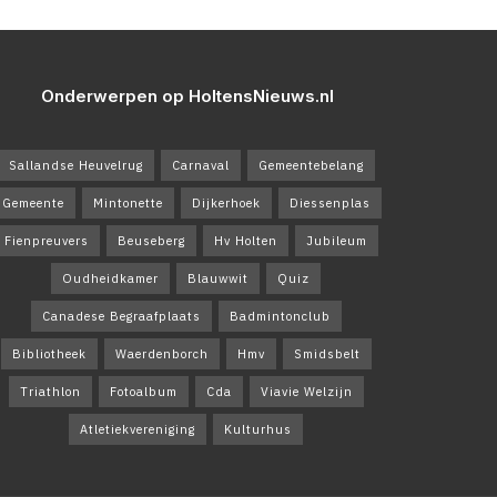
Onderwerpen op HoltensNieuws.nl
Sallandse Heuvelrug
Carnaval
Gemeentebelang
Gemeente
Mintonette
Dijkerhoek
Diessenplas
Fienpreuvers
Beuseberg
Hv Holten
Jubileum
Oudheidkamer
Blauwwit
Quiz
Canadese Begraafplaats
Badmintonclub
Bibliotheek
Waerdenborch
Hmv
Smidsbelt
Triathlon
Fotoalbum
Cda
Viavie Welzijn
Atletiekvereniging
Kulturhus