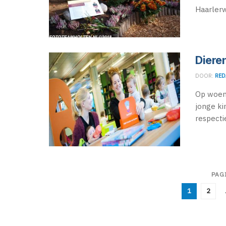
Haarlerw
Diere
DOOR:
RED
Op woens
jonge ki
respectie
PAG
1
2