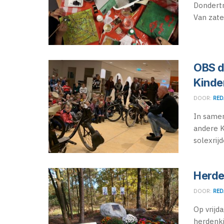
Dondertm
Van zater
OBS d
Kinde
DOOR:
RED
In samen
andere K
solexrijd
Herde
DOOR:
RED
Op vrijd
herdenk