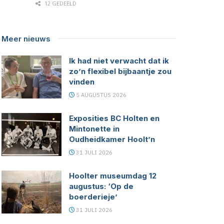
12 GEDEELD
Meer nieuws
Ik had niet verwacht dat ik
zo’n flexibel bijbaantje zou
vinden
5 AUGUSTUS 2026
Exposities BC Holten en
Mintonette in
Oudheidkamer Hoolt’n
31 JULI 2026
Hoolter museumdag 12
augustus: ‘Op de
boerderieje’
31 JULI 2026