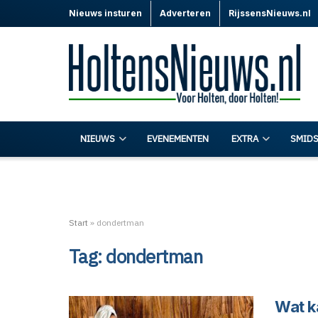
Nieuws insturen
Adverteren
RijssensNieuws.nl
NIEUWS
EVENEMENTEN
EXTRA
SMIDS
Start
»
dondertman
Tag:
dondertman
Wat k