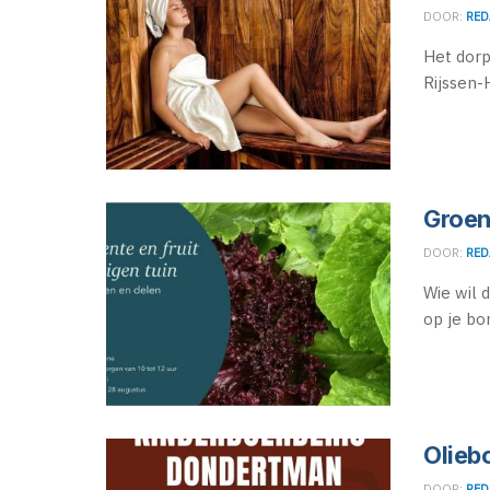
DOOR:
RED
Het dorp
Rijssen-
Groent
DOOR:
RED
Wie wil d
op je bor
Olieb
DOOR:
RED