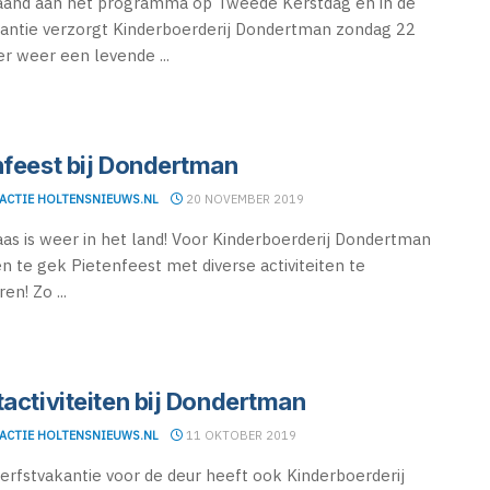
aand aan het programma op Tweede Kerstdag en in de
antie verzorgt Kinderboerderij Dondertman zondag 22
 weer een levende ...
nfeest bij Dondertman
ACTIE HOLTENSNIEUWS.NL
20 NOVEMBER 2019
aas is weer in het land! Voor Kinderboerderij Dondertman
n te gek Pietenfeest met diverse activiteiten te
en! Zo ...
tactiviteiten bij Dondertman
ACTIE HOLTENSNIEUWS.NL
11 OKTOBER 2019
erfstvakantie voor de deur heeft ook Kinderboerderij