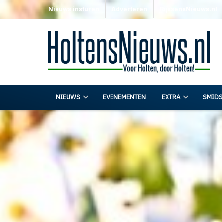
Nieuws insturen
Adverteren
RijssensNieuws.nl
NIEUWS
EVENEMENTEN
EXTRA
SMIDS