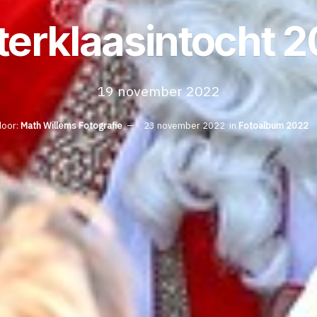
terklaasintocht 
19 november 2022
oor:
Math Willems Fotografie
23 november 2022
in
Fotoalbum 2022