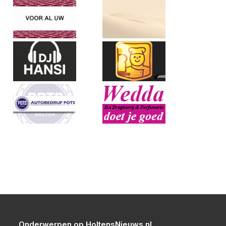
Onderwerpen op HoltensNieuws.nl