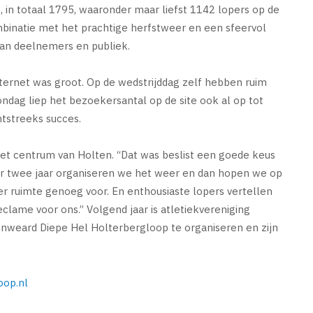
in totaal 1795, waaronder maar liefst 1142 lopers op de
combinatie met het prachtige herfstweer en een sfeervol
 van deelnemers en publiek.
nternet was groot. Op de wedstrijddag zelf hebben ruim
dag liep het bezoekersantal op de site ook al op tot
htstreeks succes.
n het centrum van Holten. “Dat was beslist een goede keus
ver twee jaar organiseren we het weer en dan hopen we op
r ruimte genoeg voor. En enthousiaste lopers vertellen
lame voor ons.” Volgend jaar is atletiekvereniging
genweard Diepe Hel Holterbergloop te organiseren en zijn
oop.nl