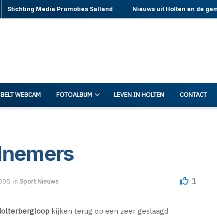
Stichting Media Promoties Salland
Nieuws uit Holten en de ge
BELT WEBCAM
FOTOALBUM
LEVEN IN HOLTEN
CONTACT
elnemers
1
2005
in
Sport Nieuws
Holterbergloop
kijken terug op een zeer geslaagd