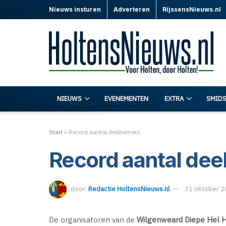
Nieuws insturen
Adverteren
RijssensNieuws.nl
NIEUWS
EVENEMENTEN
EXTRA
SMIDS
Start
»
Record aantal deelnemers
Record aantal de
door:
Redactie HoltensNieuws.nl
31 oktober 
De organisatoren van de
Wilgenweard Diepe Hel 