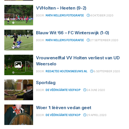
VVHolten – Heeten (9-2)
DOOR:
MATH WILLEMS FOTOGRAFIE
4 OKTOBER 2020
Blauw Wit ’66 – FC Winterswijk (1-0)
DOOR:
MATH WILLEMS FOTOGRAFIE
27 SEPTEMBER 2020
Vrouwenelftal VV Holten verliest van UD
Weerselo
DOOR:
REDACTIE HOLTENSNIEUWS.NL
6 SEPTEMBER 2020
Sportdag
DOOR:
DE VÈÈRKÀÀNTE VIEFKOP
24 JUNI 2020
Woer ‘t lèèven vedan geet
DOOR:
DE VÈÈRKÀÀNTE VIEFKOP
29 APRIL 2020