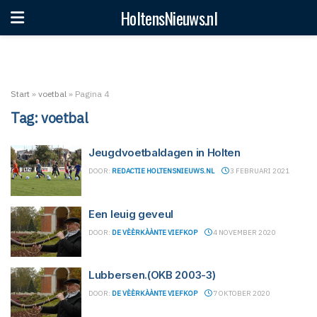
HoltensNieuws.nl
Start
»
voetbal
»
Pagina 4
Tag:
voetbal
Jeugdvoetbaldagen in Holten
DOOR:
REDACTIE HOLTENSNIEUWS.NL
3 FEBRUARI 2021
Een leuig geveul
DOOR:
DE VÈÈRKÀÀNTE VIEFKOP
4 NOVEMBER 2020
Lubbersen.(OKB 2003-3)
DOOR:
DE VÈÈRKÀÀNTE VIEFKOP
7 OKTOBER 2020