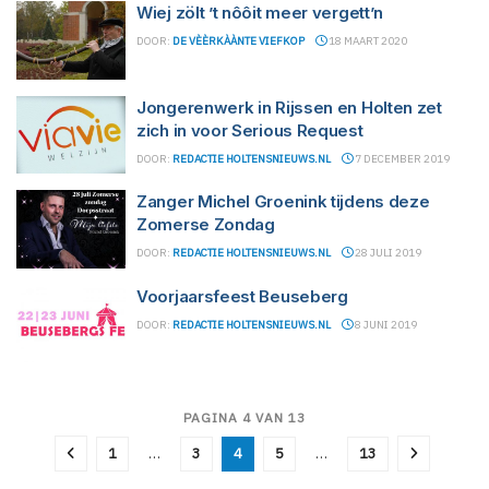
Wiej zölt ’t nôôit meer vergett’n
DOOR:
DE VÈÈRKÀÀNTE VIEFKOP
18 MAART 2020
Jongerenwerk in Rijssen en Holten zet
zich in voor Serious Request
DOOR:
REDACTIE HOLTENSNIEUWS.NL
7 DECEMBER 2019
Zanger Michel Groenink tijdens deze
Zomerse Zondag
DOOR:
REDACTIE HOLTENSNIEUWS.NL
28 JULI 2019
Voorjaarsfeest Beuseberg
DOOR:
REDACTIE HOLTENSNIEUWS.NL
8 JUNI 2019
PAGINA 4 VAN 13
1
…
3
4
5
…
13