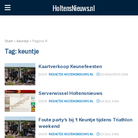
HoltensNieuws.nl
Start
»
keuntje
»
Pagina 8
Tag:
keuntje
Kaartverkoop Keunefeesten
DOOR:
REDACTIE HOLTENSNIEUWS.NL
30 AUGUSTUS 2006
Serverwissel Holtensnieuws
DOOR:
REDACTIE HOLTENSNIEUWS.NL
14 JULI 2006
Foute party’s bij ’t Keuntje tijdens Triathlon
weekend
DOOR:
REDACTIE HOLTENSNIEUWS.NL
13 JULI 2006