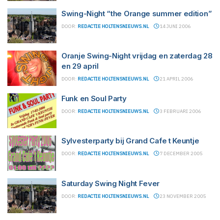
Swing-Night “the Orange summer edition”
DOOR:
REDACTIE HOLTENSNIEUWS.NL
14 JUNI 2006
Oranje Swing-Night vrijdag en zaterdag 28
en 29 april
DOOR:
REDACTIE HOLTENSNIEUWS.NL
21 APRIL 2006
Funk en Soul Party
DOOR:
REDACTIE HOLTENSNIEUWS.NL
3 FEBRUARI 2006
Sylvesterparty bij Grand Cafe t Keuntje
DOOR:
REDACTIE HOLTENSNIEUWS.NL
7 DECEMBER 2005
Saturday Swing Night Fever
DOOR:
REDACTIE HOLTENSNIEUWS.NL
23 NOVEMBER 2005