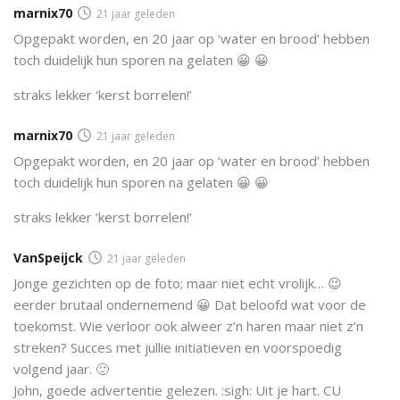
marnix70
21 jaar geleden
Opgepakt worden, en 20 jaar op ‘water en brood’ hebben
toch duidelijk hun sporen na gelaten 😀 😀
straks lekker ‘kerst borrelen!’
marnix70
21 jaar geleden
Opgepakt worden, en 20 jaar op ‘water en brood’ hebben
toch duidelijk hun sporen na gelaten 😀 😀
straks lekker ‘kerst borrelen!’
VanSpeijck
21 jaar geleden
Jonge gezichten op de foto; maar niet echt vrolijk… 😉
eerder brutaal ondernemend 😀 Dat beloofd wat voor de
toekomst. Wie verloor ook alweer z’n haren maar niet z’n
streken? Succes met jullie initiatieven en voorspoedig
volgend jaar. 🙂
John, goede advertentie gelezen. :sigh: Uit je hart. CU