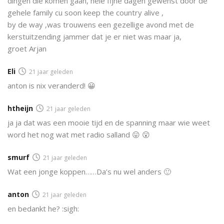
dingen die komen gaan, hele fijne dagen gewenst door de
gehele family cu soon keep the country alive ,
by de way ,was trouwens een gezellige avond met de
kerstuitzending jammer dat je er niet was maar ja,
groet Arjan
Eli
21 jaar geleden
anton is nix veranderd! 😀
htheijn
21 jaar geleden
ja ja dat was een mooie tijd en de spanning maar wie weet
word het nog wat met radio salland 😛 😮
smurf
21 jaar geleden
Wat een jonge koppen……Da’s nu wel anders 🙂
anton
21 jaar geleden
en bedankt he? :sigh: