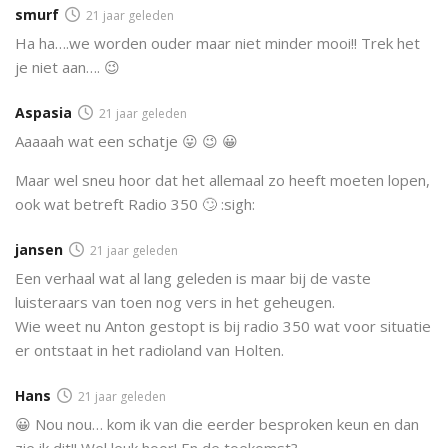
smurf
21 jaar geleden
Ha ha….we worden ouder maar niet minder mooi!! Trek het
je niet aan…. 😉
Aspasia
21 jaar geleden
Aaaaah wat een schatje 😛 😉 😀
Maar wel sneu hoor dat het allemaal zo heeft moeten lopen,
ook wat betreft Radio 350 🙄 :sigh:
jansen
21 jaar geleden
Een verhaal wat al lang geleden is maar bij de vaste
luisteraars van toen nog vers in het geheugen.
Wie weet nu Anton gestopt is bij radio 350 wat voor situatie
er ontstaat in het radioland van Holten.
Hans
21 jaar geleden
😀 Nou nou… kom ik van die eerder besproken keun en dan
zie ik dit!! Wel leuk hoor! En de toekomst?