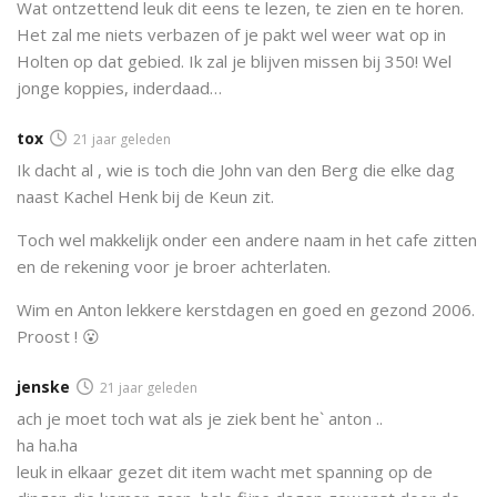
Wat ontzettend leuk dit eens te lezen, te zien en te horen.
Het zal me niets verbazen of je pakt wel weer wat op in
Holten op dat gebied. Ik zal je blijven missen bij 350! Wel
jonge koppies, inderdaad…
tox
21 jaar geleden
Ik dacht al , wie is toch die John van den Berg die elke dag
naast Kachel Henk bij de Keun zit.
Toch wel makkelijk onder een andere naam in het cafe zitten
en de rekening voor je broer achterlaten.
Wim en Anton lekkere kerstdagen en goed en gezond 2006.
Proost ! 😮
jenske
21 jaar geleden
ach je moet toch wat als je ziek bent he` anton ..
ha ha.ha
leuk in elkaar gezet dit item wacht met spanning op de