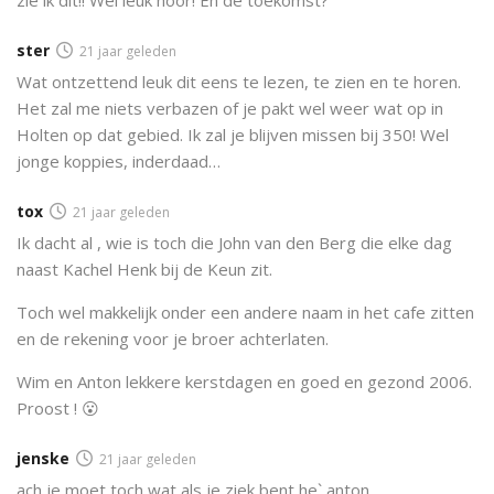
ster
21 jaar geleden
Wat ontzettend leuk dit eens te lezen, te zien en te horen.
Het zal me niets verbazen of je pakt wel weer wat op in
Holten op dat gebied. Ik zal je blijven missen bij 350! Wel
jonge koppies, inderdaad…
tox
21 jaar geleden
Ik dacht al , wie is toch die John van den Berg die elke dag
naast Kachel Henk bij de Keun zit.
Toch wel makkelijk onder een andere naam in het cafe zitten
en de rekening voor je broer achterlaten.
Wim en Anton lekkere kerstdagen en goed en gezond 2006.
Proost ! 😮
jenske
21 jaar geleden
ach je moet toch wat als je ziek bent he` anton ..