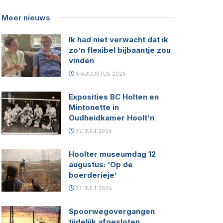
Meer nieuws
Ik had niet verwacht dat ik
zo’n flexibel bijbaantje zou
vinden
5 AUGUSTUS 2026
Exposities BC Holten en
Mintonette in
Oudheidkamer Hoolt’n
31 JULI 2026
Hoolter museumdag 12
augustus: ‘Op de
boerderieje’
31 JULI 2026
Spoorwegovergangen
tijdelijk afgesloten