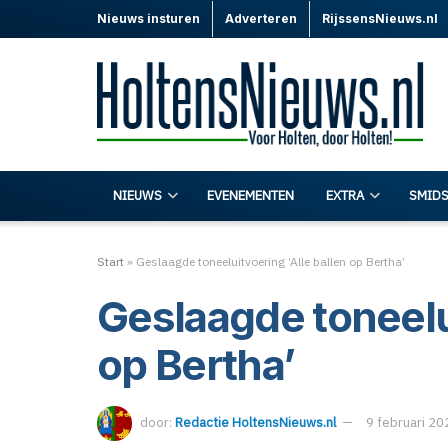
Nieuws insturen
Adverteren
RijssensNieuws.nl
NIEUWS
EVENEMENTEN
EXTRA
SMIDS
Start
»
Geslaagde toneeluitvoering ‘Alle ballen op Bertha’
Geslaagde toneelui
op Bertha’
door:
Redactie HoltensNieuws.nl
9 februari 20