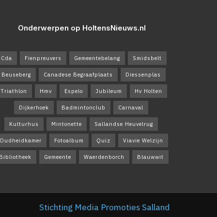
Onderwerpen op HoltensNieuws.nl
Cda
Fienpreuvers
Gemeentebelang
Smidsbelt
Beuseberg
Canadese Begraafplaats
Diessenplas
Triathlon
Hmv
Espelo
Jubileum
Hv Holten
Dijkerhoek
Badmintonclub
Carnaval
Kulturhus
Mintonette
Sallandse Heuvelrug
Oudheidkamer
Fotoalbum
Quiz
Viavie Welzijn
Bibliotheek
Gemeente
Waerdenborch
Blauwwit
Stichting Media Promoties Salland