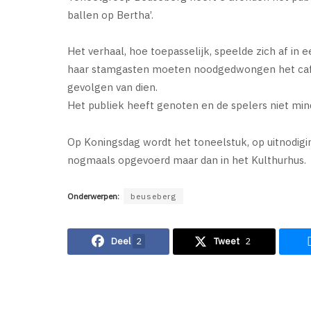
ballen op Bertha’.
Het verhaal, hoe toepasselijk, speelde zich af in
haar stamgasten moeten noodgedwongen het café 
gevolgen van dien.
Het publiek heeft genoten en de spelers niet min
Op Koningsdag wordt het toneelstuk, op uitnodigin
nogmaals opgevoerd maar dan in het Kulthurhus.
Onderwerpen:
beuseberg
Deel
2
Tweet
2