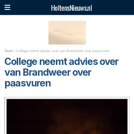
HoltensNieuws.nl
Start
»
College neemt advies over van Brandweer over paasvuren
College neemt advies over
van Brandweer over
paasvuren