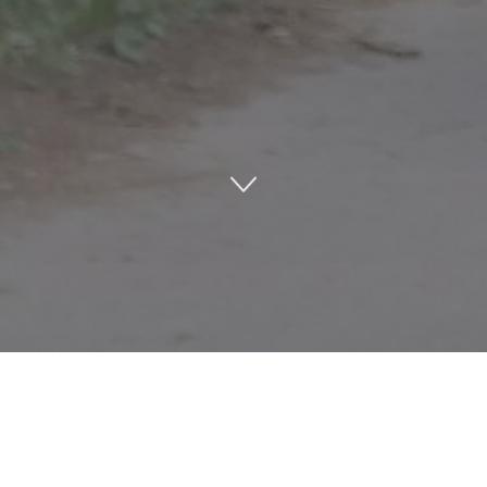
gina 4
ok