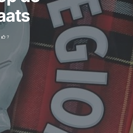
aats
7