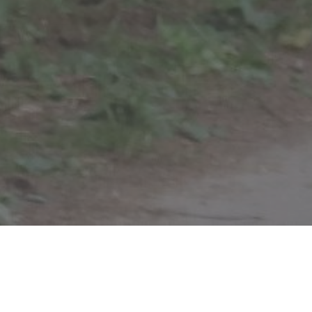
Start
»
80-jarige herdenking op de Canadese Begraafplaats
»
Pa
11
Facebo