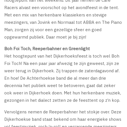
hoogtepunt van het weekend. Dit jaar nemen de Café
Racers alvast een voorschot op het avondfeest in de tent.
Met een mix van herkenbare klassiekers en stevige
meezingers, van Jovink en Normaal tot ABBA en The Piano
Man, zorgen zij voor een gezellige sfeer en goed
opgewarmd publiek. Daar moet je bij zijn!
Boh Foi Toch, Reeperbahner en Greenlight
Het hoogtepunt van het Dijkerhoeksfeest is toch wel Boh
Foi Toch! Na een paar jaar afwezig te zijn geweest, zijn ze
weer terug in Dijkerhoek. Zij trappen de zaterdagavond af.
En hoe! De Achterhoekse band die al meer dan drie
decennia het publiek weet te betoveren, gaat dat zeker
ook weer in Dijkerhoek doen. Met hun herkenbare muziek,
gezongen in het dialect zetten ze de feesttent op z’n kop.
Vervolgens nemen de Reeperbahner het stokje over. Deze
Dijkerhoekse band staat bekend om haar energieke shows
vol feestmuziek, rock-’n-roll en verrassende meezingers,