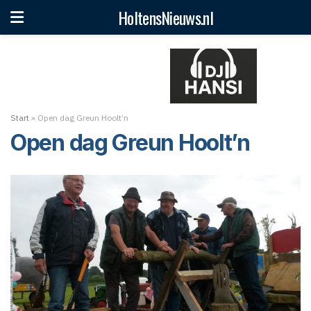
HoltensNieuws.nl
Start
»
Open dag Greun Hoolt’n
Open dag Greun Hoolt’n