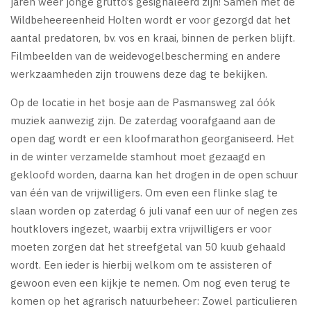
jaren weer jonge grutto’s gesignaleerd zijn! Samen met de
Wildbeheereenheid Holten wordt er voor gezorgd dat het
aantal predatoren, bv. vos en kraai, binnen de perken blijft.
Filmbeelden van de weidevogelbescherming en andere
werkzaamheden zijn trouwens deze dag te bekijken.
Op de locatie in het bosje aan de Pasmansweg zal óók
muziek aanwezig zijn. De zaterdag voorafgaand aan de
open dag wordt er een kloofmarathon georganiseerd. Het
in de winter verzamelde stamhout moet gezaagd en
gekloofd worden, daarna kan het drogen in de open schuur
van één van de vrijwilligers. Om even een flinke slag te
slaan worden op zaterdag 6 juli vanaf een uur of negen zes
houtklovers ingezet, waarbij extra vrijwilligers er voor
moeten zorgen dat het streefgetal van 50 kuub gehaald
wordt. Een ieder is hierbij welkom om te assisteren of
gewoon even een kijkje te nemen. Om nog even terug te
komen op het agrarisch natuurbeheer: Zowel particulieren